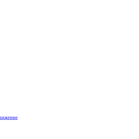
вижение