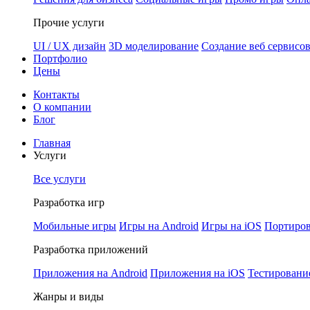
Прочие услуги
UI / UX дизайн
3D моделирование
Создание веб сервисо
Портфолио
Цены
Контакты
О компании
Блог
Главная
Услуги
Все услуги
Разработка игр
Мобильные игры
Игры на Android
Игры на iOS
Портиров
Разработка приложений
Приложения на Android
Приложения на iOS
Тестировани
Жанры и виды