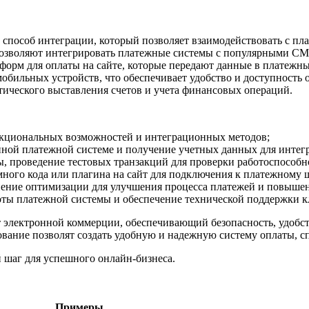
 способ интеграции, который позволяет взаимодействовать с п
озволяют интегрировать платежные системы с популярными CMS 
форм для оплаты на сайте, которые передают данные в платежны
обильных устройств, что обеспечивает удобство и доступность 
тического выставления счетов и учета финансовых операций.
кциональных возможностей и интеграционных методов;
нной платежной системе и получение учетных данных для интег
ы, проведение тестовых транзакций для проверки работоспособн
много кода или плагина на сайт для подключения к платежному 
нение оптимизации для улучшения процесса платежей и повышен
ты платежной системы и обеспечение технической поддержки к
 электронной коммерции, обеспечивающий безопасность, удобс
рование позволят создать удобную и надежную систему оплаты,
 шаг для успешного онлайн-бизнеса.
Примеры