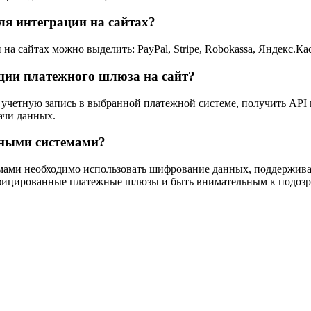
я интеграции на сайтах?
 сайтах можно выделить: PayPal, Stripe, Robokassa, Яндекс.Кас
ции платежного шлюза на сайт?
 учетную запись в выбранной платежной системе, получить API 
ачи данных.
жными системами?
мами необходимо использовать шифрование данных, поддерживат
ифицированные платежные шлюзы и быть внимательным к подозр