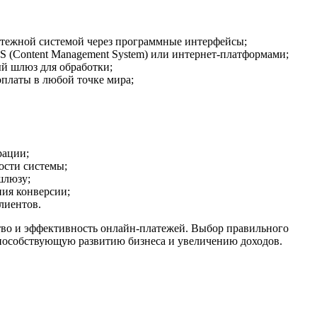
латежной системой через программные интерфейсы;
(Content Management System) или интернет-платформами;
й шлюз для обработки;
оплаты в любой точке мира;
рации;
ости системы;
шлюзу;
ия конверсии;
лиентов.
тво и эффективность онлайн-платежей. Выбор правильного
 способствующую развитию бизнеса и увеличению доходов.