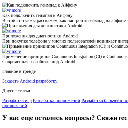
Как подключить геймпад к Айфону
В этой статье мы расскажем, как настроить геймпад на айфоне 
Приложения для диагностики Android
При покупке телефона у многих пользователей возникает инте
Применение принципов Continuous Integration (CI) и Continuous
Современная разработка под Android
Главное в тренде
Заказать Android разработку
Другие статьи
Разработка игр
Разработка приложений
Разработка блокчейн и
приложений
У вас еще остались вопросы? Свяжитес