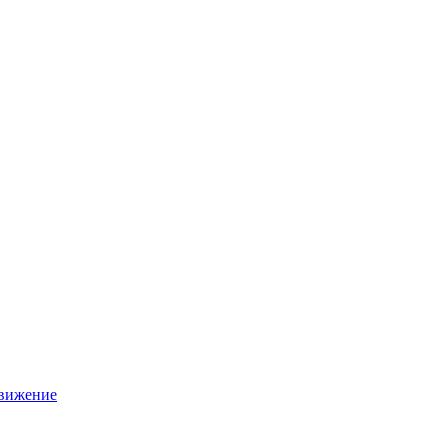
вижение