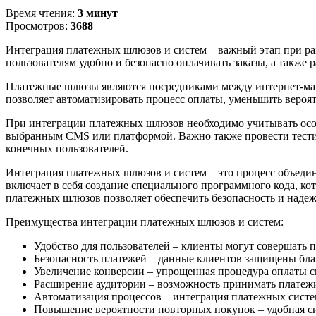
Время чтения:
3 минут
Просмотров:
3688
Интеграция платежных шлюзов и систем – важный этап при раз
пользователям удобно и безопасно оплачивать заказы, а также
Платежные шлюзы являются посредниками между интернет-мага
позволяет автоматизировать процесс оплаты, уменьшить веро
При интеграции платежных шлюзов необходимо учитывать особ
выбранным CMS или платформой. Важно также провести тестиро
конечных пользователей.
Интеграция платежных шлюзов и систем – это процесс объедин
включает в себя создание специального программного кода, к
платежных шлюзов позволяет обеспечить безопасность и надеж
Преимущества интеграции платежных шлюзов и систем:
Удобство для пользователей – клиенты могут совершать п
Безопасность платежей – данные клиентов защищены бл
Увеличение конверсии – упрощенная процедура оплаты с
Расширение аудитории – возможность принимать платеж
Автоматизация процессов – интеграция платежных систем
Повышение вероятности повторных покупок – удобная с