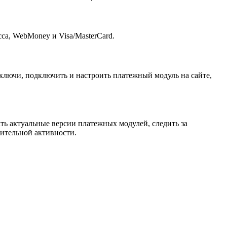
са, WebMoney и Visa/MasterCard.
ключи, подключить и настроить платежный модуль на сайте,
ь актуальные версии платежных модулей, следить за
ительной активности.