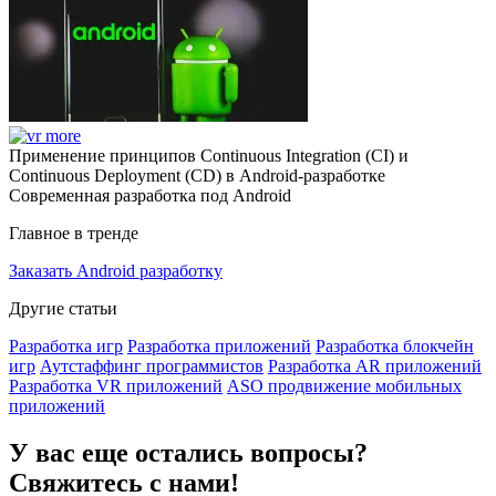
Применение принципов Continuous Integration (CI) и
Continuous Deployment (CD) в Android-разработке
Современная разработка под Android
Главное в тренде
Заказать Android разработку
Другие статьи
Разработка игр
Разработка приложений
Разработка блокчейн
игр
Аутстаффинг программистов
Разработка AR приложений
Разработка VR приложений
ASO продвижение мобильных
приложений
У вас еще остались вопросы?
Свяжитесь с нами!