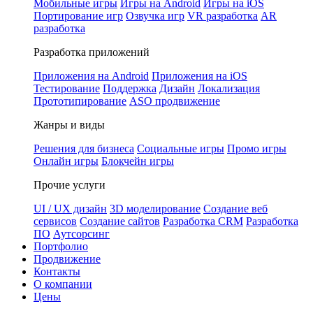
Мобильные игры
Игры на Android
Игры на iOS
Портирование игр
Озвучка игр
VR разработка
AR
разработка
Разработка приложений
Приложения на Android
Приложения на iOS
Тестирование
Поддержка
Дизайн
Локализация
Прототипирование
ASO продвижение
Жанры и виды
Решения для бизнеса
Социальные игры
Промо игры
Онлайн игры
Блокчейн игры
Прочие услуги
UI / UX дизайн
3D моделирование
Создание веб
сервисов
Создание сайтов
Разработка CRM
Разработка
ПО
Аутсорсинг
Портфолио
Продвижение
Контакты
О компании
Цены