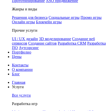
Прототипирование
ASO продвижение
Жанры и виды
Решения для бизнеса
Социальные игры
Промо игры
Онлайн игры
Блокчейн игры
Прочие услуги
UI / UX дизайн
3D моделирование
Создание веб
сервисов
Создание сайтов
Разработка CRM
Разработка
ПО
Аутсорсинг
Портфолио
Цены
Контакты
О компании
Блог
Главная
Услуги
Все услуги
Разработка игр