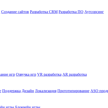
в
Создание сайтов
Разработка CRM
Разработка ПО
Аутсорсинг
ание игр
Озвучка игр
VR разработка
AR разработка
е
Поддержка
Дизайн
Локализация
Прототипирование
ASO прод
йн игры
Блокчейн игры