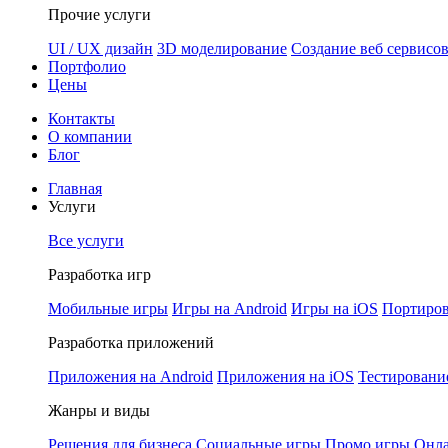
Прочие услуги
UI / UX дизайн
3D моделирование
Создание веб сервисо
Портфолио
Цены
Контакты
О компании
Блог
Главная
Услуги
Все услуги
Разработка игр
Мобильные игры
Игры на Android
Игры на iOS
Портиров
Разработка приложений
Приложения на Android
Приложения на iOS
Тестировани
Жанры и виды
Решения для бизнеса
Социальные игры
Промо игры
Онла