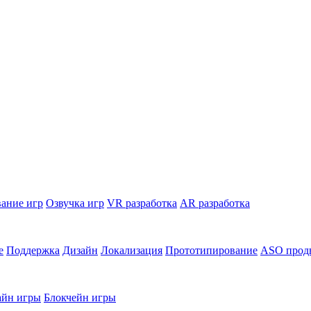
ание игр
Озвучка игр
VR разработка
AR разработка
е
Поддержка
Дизайн
Локализация
Прототипирование
ASO прод
йн игры
Блокчейн игры