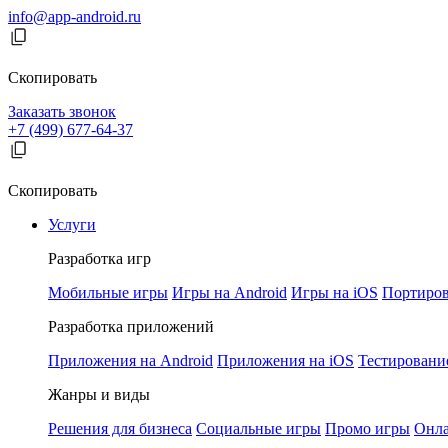
info@app-android.ru
Скопировать
Заказать звонок
+7 (499) 677-64-37
Скопировать
Услуги
Разработка игр
Мобильные игры
Игры на Android
Игры на iOS
Портиров
Разработка приложений
Приложения на Android
Приложения на iOS
Тестировани
Жанры и виды
Решения для бизнеса
Социальные игры
Промо игры
Онла