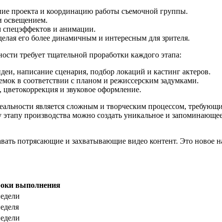
ние проекта и координацию работы съемочной группы.
и освещением.
м спецэффектов и анимации.
елая его более динамичным и интересным для зрителя.
ности требует тщательной проработки каждого этапа:
идеи, написание сценария, подбор локаций и кастинг актеров.
ъемок в соответствии с планом и режиссерским задумками.
 цветокоррекция и звуковое оформление.
реальности является сложным и творческим процессом, требующи
 этапу производства можно создать уникальное и запоминающееся
авать потрясающие и захватывающие видео контент. Это новое н
оки выполнения
недели
неделя
недели