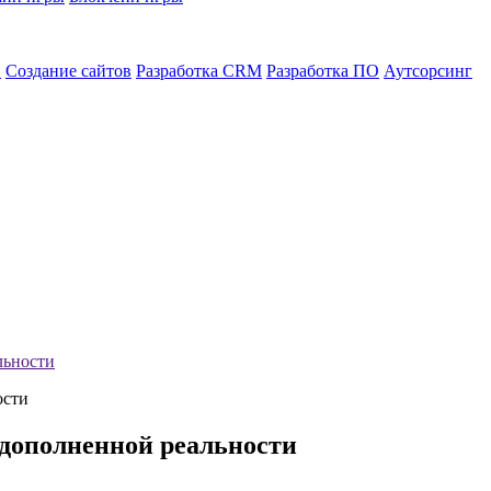
в
Создание сайтов
Разработка CRM
Разработка ПО
Аутсорсинг
льности
 дополненной реальности