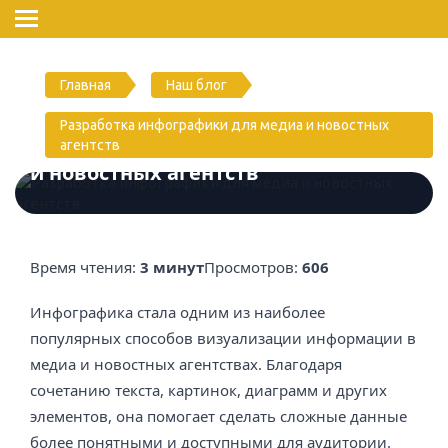
Главная
Наш блог
Разработка инфографики для медиа и новостных
Разработка инфографики для медиа
агентств
и новостных агентств
Время чтения:
3 минут
Просмотров:
606
Инфографика стала одним из наиболее
популярных способов визуализации информации в
медиа и новостных агентствах. Благодаря
сочетанию текста, картинок, диаграмм и других
элементов, она помогает сделать сложные данные
более понятными и доступными для аудитории.