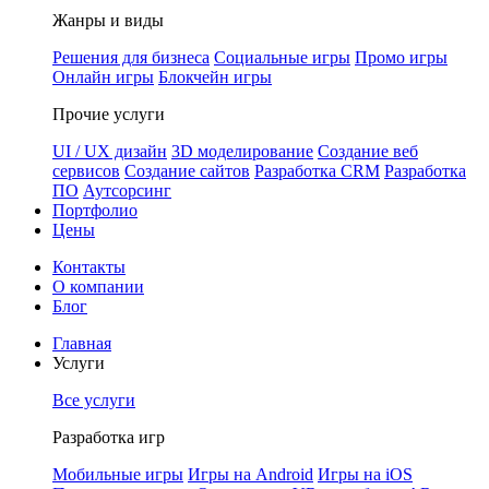
Жанры и виды
Решения для бизнеса
Социальные игры
Промо игры
Онлайн игры
Блокчейн игры
Прочие услуги
UI / UX дизайн
3D моделирование
Создание веб
сервисов
Создание сайтов
Разработка CRM
Разработка
ПО
Аутсорсинг
Портфолио
Цены
Контакты
О компании
Блог
Главная
Услуги
Все услуги
Разработка игр
Мобильные игры
Игры на Android
Игры на iOS