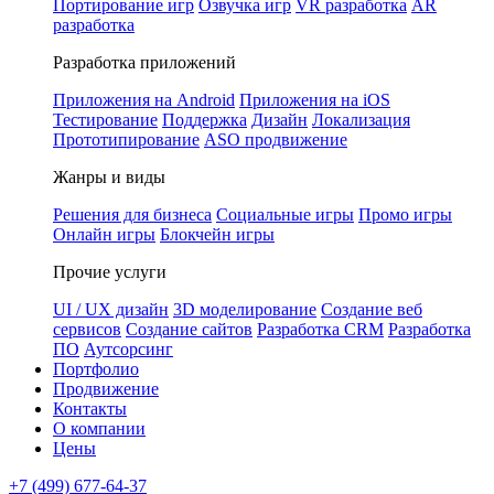
Портирование игр
Озвучка игр
VR разработка
AR
разработка
Разработка приложений
Приложения на Android
Приложения на iOS
Тестирование
Поддержка
Дизайн
Локализация
Прототипирование
ASO продвижение
Жанры и виды
Решения для бизнеса
Социальные игры
Промо игры
Онлайн игры
Блокчейн игры
Прочие услуги
UI / UX дизайн
3D моделирование
Создание веб
сервисов
Создание сайтов
Разработка CRM
Разработка
ПО
Аутсорсинг
Портфолио
Продвижение
Контакты
О компании
Цены
+7 (499) 677-64-37