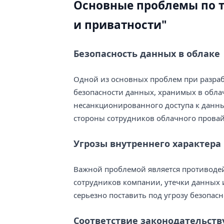
Основные проблемы по т
и приватности"
Безопасность данных в облаке
Одной из основных проблем при разраб
безопасности данных, хранимых в обла
несанкционированного доступа к данны
стороны сотрудников облачного провай
Угрозы внутреннего характера
Важной проблемой является противодей
сотрудников компании, утечки данных 
серьезно поставить под угрозу безопас
Соответствие законодательств