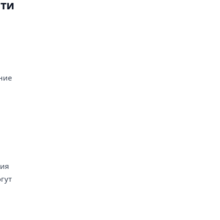
сти
ние
вия
гут