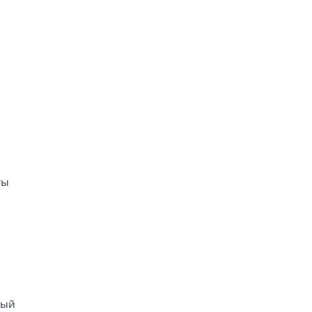
ты
ный