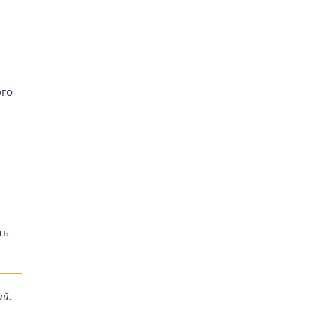
ого
ть
ий.