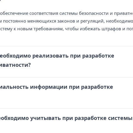
обеспечение соответствия системы безопасности и приватн
ом постоянно меняющихся законов и регуляций, необходим
истему к новым требованиям, чтобы избежать штрафов и по
еобходимо реализовать при разработке
иватности?
иальность информации при разработке
еобходимо учитывать при разработке системы