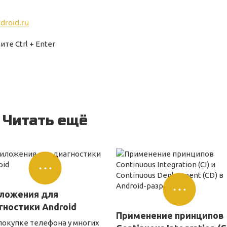
droid.ru
те Ctrl + Enter
Читать ещё
ложения для
гностики Android
Применение принципов
покупке телефона у многих