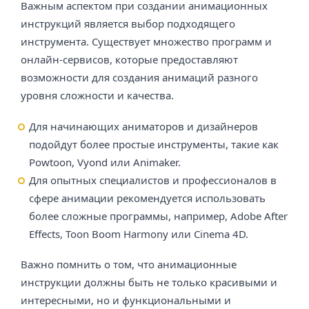
Важным аспектом при создании анимационных
инструкций является выбор подходящего
инструмента. Существует множество программ и
онлайн-сервисов, которые предоставляют
возможности для создания анимаций разного
уровня сложности и качества.
Для начинающих аниматоров и дизайнеров
подойдут более простые инструменты, такие как
Powtoon, Vyond или Animaker.
Для опытных специалистов и профессионалов в
сфере анимации рекомендуется использовать
более сложные программы, например, Adobe After
Effects, Toon Boom Harmony или Cinema 4D.
Важно помнить о том, что анимационные
инструкции должны быть не только красивыми и
интересными, но и функциональными и