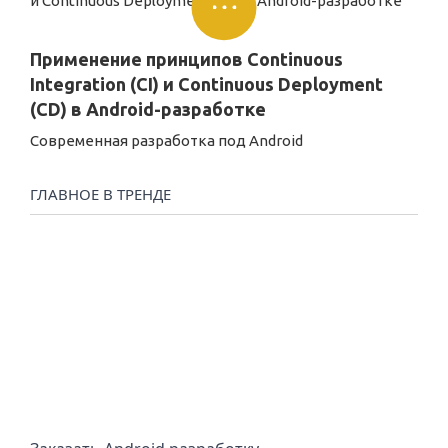
Применение принципов Continuous
Integration (CI) и Continuous Deployment
(CD) в Android-разработке
Современная разработка под Android
ГЛАВНОЕ В ТРЕНДЕ