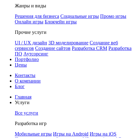
Жанры и виды
Решения для бизнеса
Социальные игры
Промо игры
Онлайн игры
Блокчейн игры
Прочие услуги
UI / UX дизайн
3D моделирование
Создание веб
сервисов
Создание сайтов
Разработка CRM
Разработка
ПО
Аутсорсинг
Портфолио
Цены
Контакты
О компании
Блог
Главная
Услуги
Все услуги
Разработка игр
Мобильные игры
Игры на Android
Игры на iOS