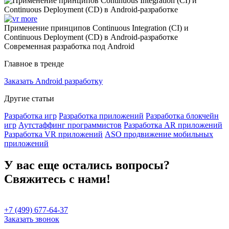
Применение принципов Continuous Integration (CI) и
Continuous Deployment (CD) в Android-разработке
Современная разработка под Android
Главное в тренде
Заказать Android разработку
Другие статьи
Разработка игр
Разработка приложений
Разработка блокчейн
игр
Аутстаффинг программистов
Разработка AR приложений
Разработка VR приложений
ASO продвижение мобильных
приложений
У вас еще остались вопросы?
Свяжитесь с нами!
+7 (499) 677-64-37
Заказать звонок