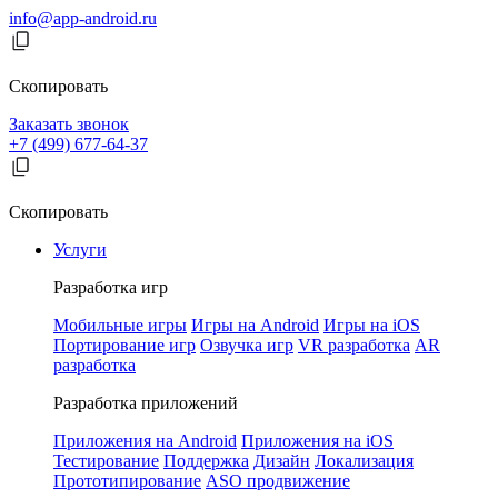
info@app-android.ru
Скопировать
Заказать звонок
+7 (499) 677-64-37
Скопировать
Услуги
Разработка игр
Мобильные игры
Игры на Android
Игры на iOS
Портирование игр
Озвучка игр
VR разработка
AR
разработка
Разработка приложений
Приложения на Android
Приложения на iOS
Тестирование
Поддержка
Дизайн
Локализация
Прототипирование
ASO продвижение