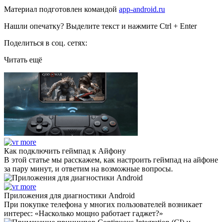
Материал подготовлен командой
app-android.ru
Нашли опечатку? Выделите текст и нажмите Ctrl + Enter
Поделиться в соц. сетях:
Читать ещё
Как подключить геймпад к Айфону
В этой статье мы расскажем, как настроить геймпад на айфоне
за пару минут, и ответим на возможные вопросы.
Приложения для диагностики Android
При покупке телефона у многих пользователей возникает
интерес: «Насколько мощно работает гаджет?»