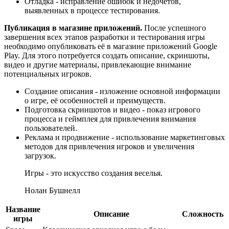
Отладка - исправление ошибок и недочетов,
выявленных в процессе тестирования.
Публикация в магазине приложений.
После успешного
завершения всех этапов разработки и тестирования игры
необходимо опубликовать её в магазине приложений Google
Play. Для этого потребуется создать описание, скриншоты,
видео и другие материалы, привлекающие внимание
потенциальных игроков.
Создание описания - изложение основной информации
о игре, её особенностей и преимуществ.
Подготовка скриншотов и видео - показ игрового
процесса и геймплея для привлечения внимания
пользователей.
Реклама и продвижение - использование маркетинговых
методов для привлечения игроков и увеличения
загрузок.
Игры - это искусство создания веселья.
Нолан Бушнелл
Название
Описание
Сложность
игры