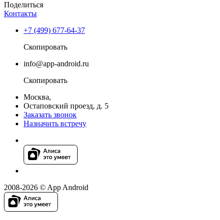
Поделиться
Контакты
+7 (499) 677-64-37
Скопировать
info@app-android.ru
Скопировать
Москва,
Остаповский проезд, д. 5
Заказать звонок
Назначить встречу
2008-2026 © App Android