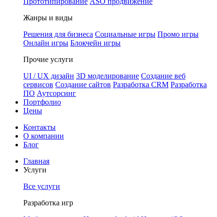
Прототипирование
ASO продвижение
Жанры и виды
Решения для бизнеса
Социальные игры
Промо игры
Онлайн игры
Блокчейн игры
Прочие услуги
UI / UX дизайн
3D моделирование
Создание веб
сервисов
Создание сайтов
Разработка CRM
Разработка
ПО
Аутсорсинг
Портфолио
Цены
Контакты
О компании
Блог
Главная
Услуги
Все услуги
Разработка игр