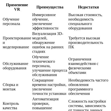
Применение
Преимущества
Недостатки
VR
Иммерсивное
Высокая стоимость,
Обучение
обучение,
необходимость
персонала
увеличение
специального
эффективности
оборудования
Визуализация 3D-
Проектирование
моделей,
Требуется высокая
и
обнаружение
производительность
моделирование
ошибок на ранних
ПК
стадиях
Обучение
Ограничения
технического
Обслуживание
взаимодействия с
персонала,
оборудования
физическими
улучшение процесса
объектами
обслуживания
Сокращение
Необходимость частого
Сборка и
времени настройки,
обновления
монтаж
увеличение
программного
точности установки
обеспечения
Автоматизация
Сложность настройки
Контроль
проверки,
системы, зависимость
качества
повышение
от точности данных