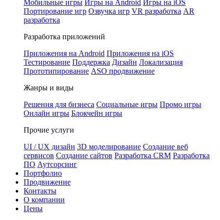
Мобильные игры
Игры на Android
Игры на iOS
Портирование игр
Озвучка игр
VR разработка
AR
разработка
Разработка приложений
Приложения на Android
Приложения на iOS
Тестирование
Поддержка
Дизайн
Локализация
Прототипирование
ASO продвижение
Жанры и виды
Решения для бизнеса
Социальные игры
Промо игры
Онлайн игры
Блокчейн игры
Прочие услуги
UI / UX дизайн
3D моделирование
Создание веб
сервисов
Создание сайтов
Разработка CRM
Разработка
ПО
Аутсорсинг
Портфолио
Продвижение
Контакты
О компании
Цены