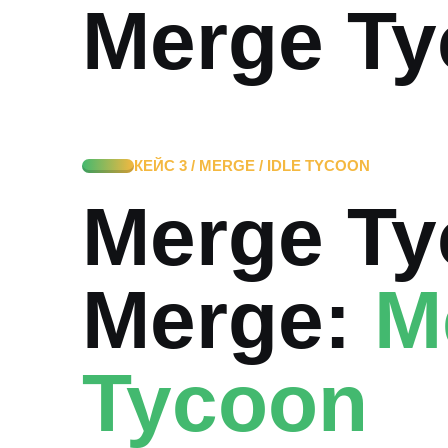
Merge Ty
КЕЙС 3 / MERGE / IDLE TYCOON
Merge Tyc
Merge:
M
Tycoon