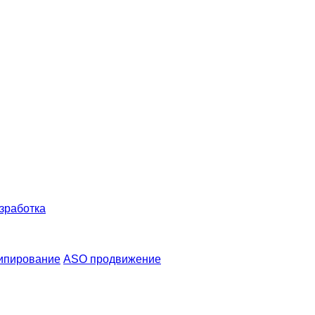
зработка
ипирование
ASO продвижение