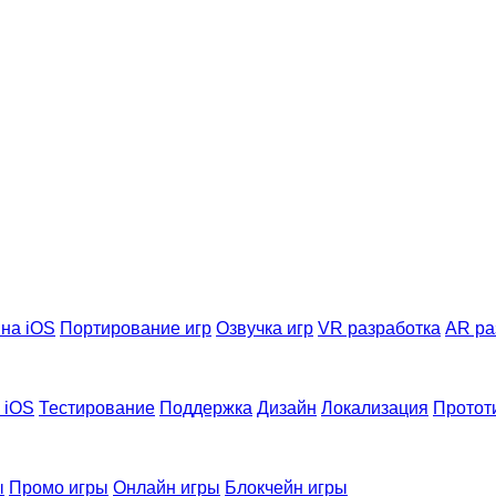
на iOS
Портирование игр
Озвучка игр
VR разработка
AR ра
 iOS
Тестирование
Поддержка
Дизайн
Локализация
Протот
ы
Промо игры
Онлайн игры
Блокчейн игры