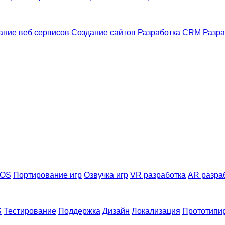
ание веб сервисов
Создание сайтов
Разработка CRM
Разра
iOS
Портирование игр
Озвучка игр
VR разработка
AR разра
S
Тестирование
Поддержка
Дизайн
Локализация
Прототипи