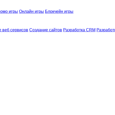
омо игры
Онлайн игры
Блокчейн игры
 веб сервисов
Создание сайтов
Разработка CRM
Разработ