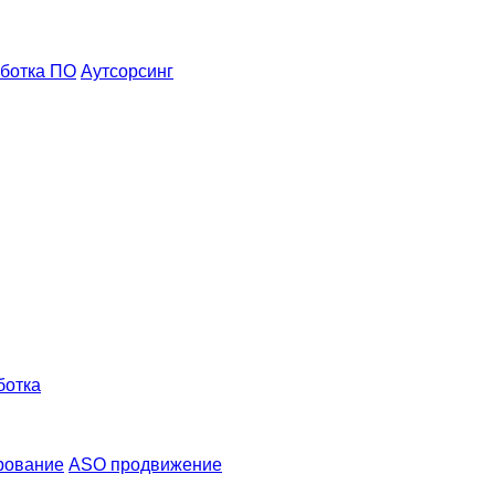
ботка ПО
Аутсорсинг
ботка
рование
ASO продвижение