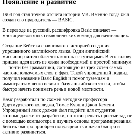
Появление и развитие
1964 год стал точкой отсчета истории VB. Именно тогда был
создан его прародитель — BASIC.
В переводе на русский, расшифровка Basic означает —
многоцелевой язык символических команд для начинающих.
Создание Бейсика сравнивают с историей создания
упрощенного английского языка. Один английский
миссионер хотел облегчить контакт с туземцами. В его голову
пришла идея взять из языка необходимый и простой минимум
— почти без грамматики, состоящую из трех сотен самых
частоиспользуемых слов и фраз. Такой упрощенный подвид
получил название Basic English и помог туземцам и
иммигрантам легко освоить базу английского языка, чтобы
быстро начать понимать речь в новой местности.
Basic разработали по схожей методике профессора
Дартмуртского колледжа, Томас Курц и Джон Кемени.
Упрощенный язык должен был подойти для студентов,
которые далеки от разработки, но хотят решать простые задачи
с помощью компьютера и изучить основы программирования.
Бейсик быстро приобрел популярность и начал быстро и
активно развиваться.