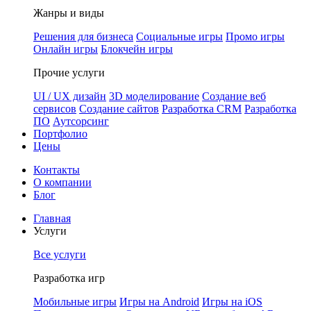
Жанры и виды
Решения для бизнеса
Социальные игры
Промо игры
Онлайн игры
Блокчейн игры
Прочие услуги
UI / UX дизайн
3D моделирование
Создание веб
сервисов
Создание сайтов
Разработка CRM
Разработка
ПО
Аутсорсинг
Портфолио
Цены
Контакты
О компании
Блог
Главная
Услуги
Все услуги
Разработка игр
Мобильные игры
Игры на Android
Игры на iOS