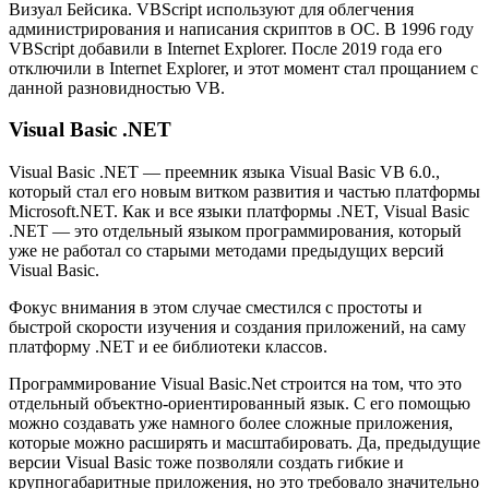
Визуал Бейсика. VBScript используют для облегчения
администрирования и написания скриптов в ОС. В 1996 году
VBScript добавили в Internet Explorer. После 2019 года его
отключили в Internet Explorer, и этот момент стал прощанием с
данной разновидностью VB.
Visual Basic .NET
Visual Basic .NET — преемник языка Visual Basic VB 6.0.,
который стал его новым витком развития и частью платформы
Microsoft.NET. Как и все языки платформы .NET, Visual Basic
.NET — это отдельный языком программирования, который
уже не работал со старыми методами предыдущих версий
Visual Basic.
Фокус внимания в этом случае сместился с простоты и
быстрой скорости изучения и создания приложений, на саму
платформу .NET и ее библиотеки классов.
Программирование Visual Basic.Net строится на том, что это
отдельный объектно-ориентированный язык. С его помощью
можно создавать уже намного более сложные приложения,
которые можно расширять и масштабировать. Да, предыдущие
версии Visual Basic тоже позволяли создать гибкие и
крупногабаритные приложения, но это требовало значительно