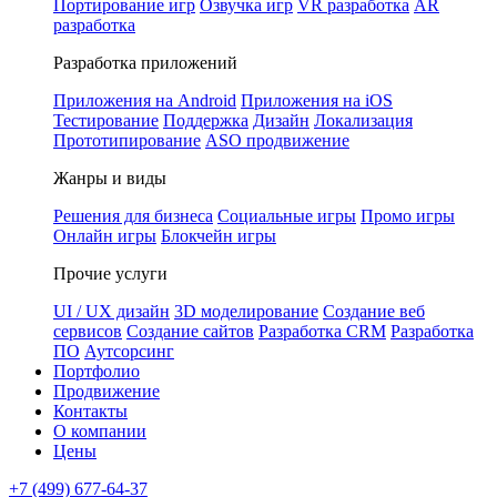
Портирование игр
Озвучка игр
VR разработка
AR
разработка
Разработка приложений
Приложения на Android
Приложения на iOS
Тестирование
Поддержка
Дизайн
Локализация
Прототипирование
ASO продвижение
Жанры и виды
Решения для бизнеса
Социальные игры
Промо игры
Онлайн игры
Блокчейн игры
Прочие услуги
UI / UX дизайн
3D моделирование
Создание веб
сервисов
Создание сайтов
Разработка CRM
Разработка
ПО
Аутсорсинг
Портфолио
Продвижение
Контакты
О компании
Цены
+7 (499) 677-64-37