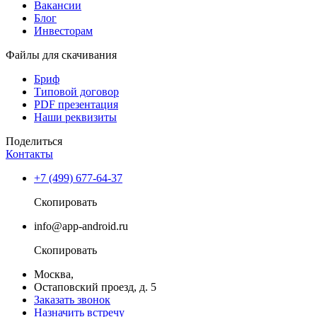
Вакансии
Блог
Инвесторам
Файлы для скачивания
Бриф
Типовой договор
PDF презентация
Наши реквизиты
Поделиться
Контакты
+7 (499) 677-64-37
Скопировать
info@app-android.ru
Скопировать
Москва,
Остаповский проезд, д. 5
Заказать звонок
Назначить встречу