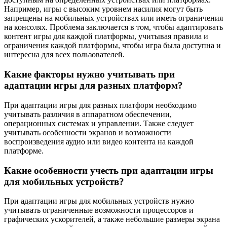
Например, игры с высоким уровнем насилия могут быть
запрещены на мобильных устройствах или иметь ограничения
на консолях. Проблема заключается в том, чтобы адаптировать
контент игры для каждой платформы, учитывая правила и
ограничения каждой платформы, чтобы игра была доступна и
интересна для всех пользователей.
Какие факторы нужно учитывать при
адаптации игры для разных платформ?
При адаптации игры для разных платформ необходимо
учитывать различия в аппаратном обеспечении,
операционных системах и управлении. Также следует
учитывать особенности экранов и возможности
воспроизведения аудио или видео контента на каждой
платформе.
Какие особенности учесть при адаптации игры
для мобильных устройств?
При адаптации игры для мобильных устройств нужно
учитывать ограниченные возможности процессоров и
графических ускорителей, а также небольшие размеры экрана