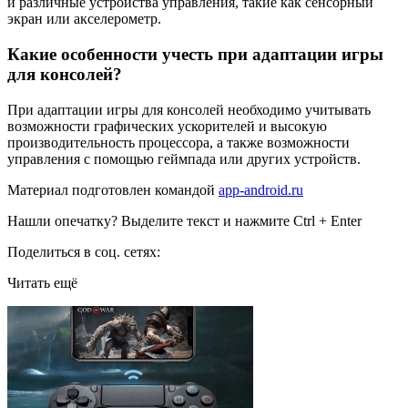
и различные устройства управления, такие как сенсорный
экран или акселерометр.
Какие особенности учесть при адаптации игры
для консолей?
При адаптации игры для консолей необходимо учитывать
возможности графических ускорителей и высокую
производительность процессора, а также возможности
управления с помощью геймпада или других устройств.
Материал подготовлен командой
app-android.ru
Нашли опечатку? Выделите текст и нажмите Ctrl + Enter
Поделиться в соц. сетях:
Читать ещё