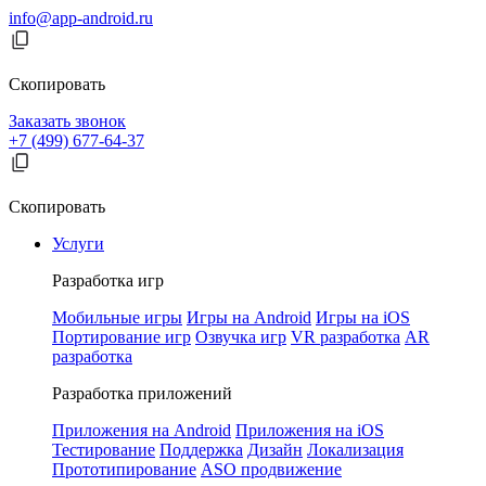
info@app-android.ru
Скопировать
Заказать звонок
+7 (499) 677-64-37
Скопировать
Услуги
Разработка игр
Мобильные игры
Игры на Android
Игры на iOS
Портирование игр
Озвучка игр
VR разработка
AR
разработка
Разработка приложений
Приложения на Android
Приложения на iOS
Тестирование
Поддержка
Дизайн
Локализация
Прототипирование
ASO продвижение