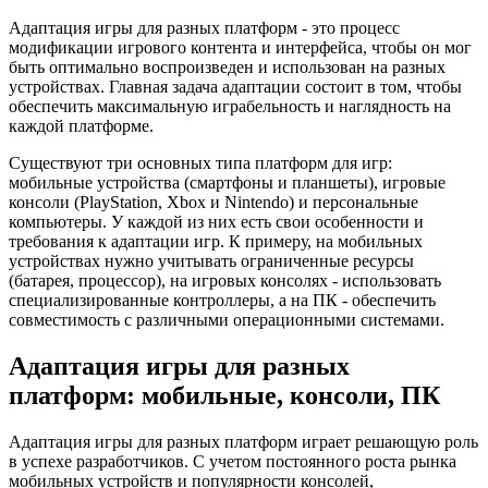
Адаптация игры для разных платформ - это процесс
модификации игрового контента и интерфейса, чтобы он мог
быть оптимально воспроизведен и использован на разных
устройствах. Главная задача адаптации состоит в том, чтобы
обеспечить максимальную играбельность и наглядность на
каждой платформе.
Существуют три основных типа платформ для игр:
мобильные устройства (смартфоны и планшеты), игровые
консоли (PlayStation, Xbox и Nintendo) и персональные
компьютеры. У каждой из них есть свои особенности и
требования к адаптации игр. К примеру, на мобильных
устройствах нужно учитывать ограниченные ресурсы
(батарея, процессор), на игровых консолях - использовать
специализированные контроллеры, а на ПК - обеспечить
совместимость с различными операционными системами.
Адаптация игры для разных
платформ: мобильные, консоли, ПК
Адаптация игры для разных платформ играет решающую роль
в успехе разработчиков. С учетом постоянного роста рынка
мобильных устройств и популярности консолей,