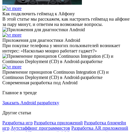
Как подключить геймпад к Айфону
В этой статье мы расскажем, как настроить геймпад на айфоне
за пару минут, и ответим на возможные вопросы.
Приложения для диагностики Android
При покупке телефона у многих пользователей возникает
интерес: «Насколько мощно работает гаджет?»
Применение принципов Continuous Integration (CI) и
Continuous Deployment (CD) в Android-разработке
Современная разработка под Android
Главное в тренде
Заказать Android разработку
Другие статьи
Разработка игр
Разработка приложений
Разработка блокчейн
игр
Аутстаффинг программистов
Разработка AR приложений