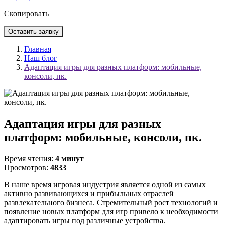
Скопировать
Оставить заявку
Главная
Наш блог
Адаптация игры для разных платформ: мобильные,
консоли, пк.
Адаптация игры для разных
платформ: мобильные, консоли, пк.
Время чтения:
4 минут
Просмотров:
4833
В наше время игровая индустрия является одной из самых
активно развивающихся и прибыльных отраслей
развлекательного бизнеса. Стремительный рост технологий и
появление новых платформ для игр привело к необходимости
адаптировать игры под различные устройства.