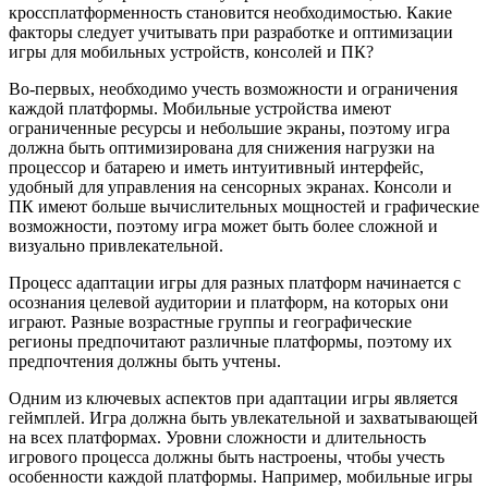
кроссплатформенность становится необходимостью. Какие
факторы следует учитывать при разработке и оптимизации
игры для мобильных устройств, консолей и ПК?
Во-первых, необходимо учесть возможности и ограничения
каждой платформы. Мобильные устройства имеют
ограниченные ресурсы и небольшие экраны, поэтому игра
должна быть оптимизирована для снижения нагрузки на
процессор и батарею и иметь интуитивный интерфейс,
удобный для управления на сенсорных экранах. Консоли и
ПК имеют больше вычислительных мощностей и графические
возможности, поэтому игра может быть более сложной и
визуально привлекательной.
Процесс адаптации игры для разных платформ начинается с
осознания целевой аудитории и платформ, на которых они
играют. Разные возрастные группы и географические
регионы предпочитают различные платформы, поэтому их
предпочтения должны быть учтены.
Одним из ключевых аспектов при адаптации игры является
геймплей. Игра должна быть увлекательной и захватывающей
на всех платформах. Уровни сложности и длительность
игрового процесса должны быть настроены, чтобы учесть
особенности каждой платформы. Например, мобильные игры