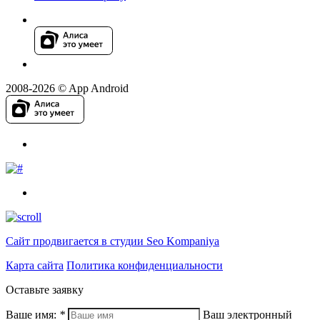
2008-2026 © App Android
Сайт продвигается в студии Seo Kompaniya
Карта сайта
Политика конфиденциальности
Оставьте заявку
Ваше имя:
*
Ваш электронный