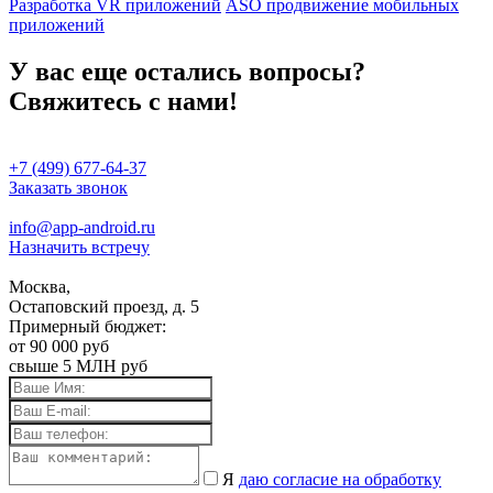
Разработка VR приложений
ASO продвижение мобильных
приложений
У вас еще остались вопросы?
Свяжитесь с нами!
+7 (499) 677-64-37
Заказать звонок
info@app-android.ru
Назначить встречу
Москва,
Остаповский проезд, д. 5
Примерный бюджет:
от 90 000 руб
свыше 5 МЛН руб
Я
даю согласие на обработку