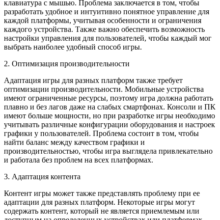
клавиатура с мышью. Проблема заключается в том, чтобы
разработать удобное и интуитивно понятное управление для
каждой платформы, учитывая особенности и ограничения
каждого устройства. Также важно обеспечить возможность
настройки управления для пользователей, чтобы каждый мог
выбрать наиболее удобный способ игры.
2. Оптимизация производительности
Адаптация игры для разных платформ также требует
оптимизации производительности. Мобильные устройства
имеют ограниченные ресурсы, поэтому игра должна работать
плавно и без лагов даже на слабых смартфонах. Консоли и ПК
имеют больше мощности, но при разработке игры необходимо
учитывать различные конфигурации оборудования и настроек
графики у пользователей. Проблема состоит в том, чтобы
найти баланс между качеством графики и
производительностью, чтобы игра выглядела привлекательно
и работала без проблем на всех платформах.
3. Адаптация контента
Контент игры может также представлять проблему при ее
адаптации для разных платформ. Некоторые игры могут
содержать контент, который не является приемлемым или
доступным на определенных устройствах или платформах.