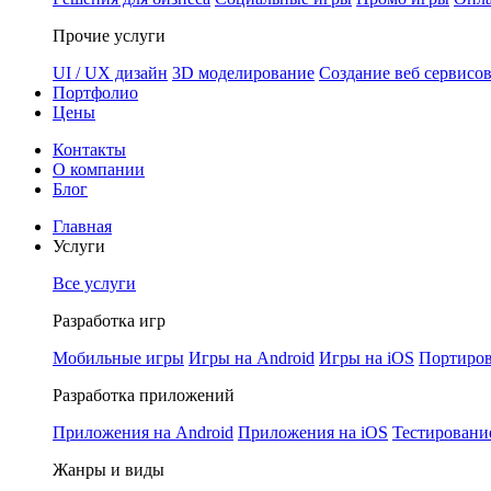
Прочие услуги
UI / UX дизайн
3D моделирование
Создание веб сервисо
Портфолио
Цены
Контакты
О компании
Блог
Главная
Услуги
Все услуги
Разработка игр
Мобильные игры
Игры на Android
Игры на iOS
Портиров
Разработка приложений
Приложения на Android
Приложения на iOS
Тестировани
Жанры и виды