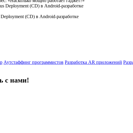
рес: «Насколько мощно работает гаджет?»
 Deployment (CD) в Android-разработке
гр
Аутстаффинг программистов
Разработка AR приложений
Разр
ь с нами!