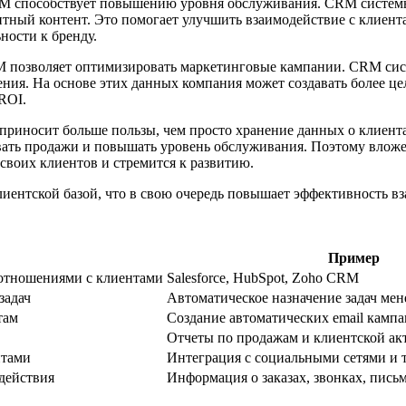
CRM способствует повышению уровня обслуживания. CRM систем
нтный контент. Это помогает улучшить взаимодействие с клиент
ности к бренду.
RM позволяет оптимизировать маркетинговые кампании. CRM сис
ения. На основе этих данных компания может создавать более 
ROI.
 приносит больше пользы, чем просто хранение данных о клиен
вать продажи и повышать уровень обслуживания. Поэтому вложе
своих клиентов и стремится к развитию.
лиентской базой, что в свою очередь повышает эффективность в
Пример
оотношениями с клиентами
Salesforce, HubSpot, Zoho CRM
задач
Автоматическое назначение задач ме
там
Создание автоматических email камп
Отчеты по продажам и клиентской ак
нтами
Интеграция с социальными сетями и 
действия
Информация о заказах, звонках, пись