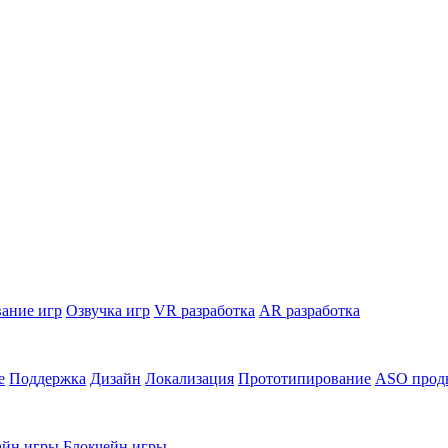
ание игр
Озвучка игр
VR разработка
AR разработка
е
Поддержка
Дизайн
Локализация
Прототипирование
ASO прод
йн игры
Блокчейн игры