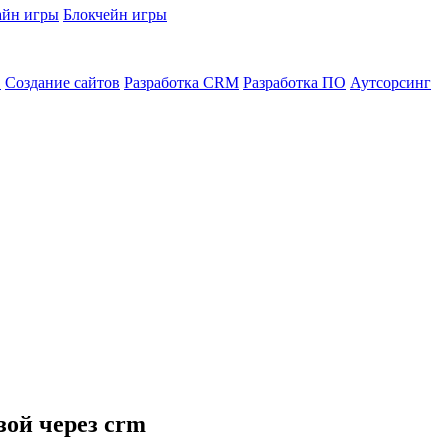
йн игры
Блокчейн игры
в
Создание сайтов
Разработка CRM
Разработка ПО
Аутсорсинг
зой через crm