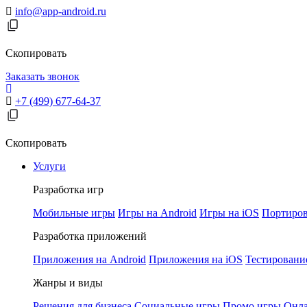
info@app-android.ru
Скопировать
Заказать звонок
+7 (499) 677-64-37
Скопировать
Услуги
Разработка игр
Мобильные игры
Игры на Android
Игры на iOS
Портиров
Разработка приложений
Приложения на Android
Приложения на iOS
Тестировани
Жанры и виды
Решения для бизнеса
Социальные игры
Промо игры
Онла