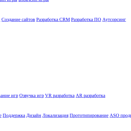
в
Создание сайтов
Разработка CRM
Разработка ПО
Аутсорсинг
ание игр
Озвучка игр
VR разработка
AR разработка
е
Поддержка
Дизайн
Локализация
Прототипирование
ASO прод