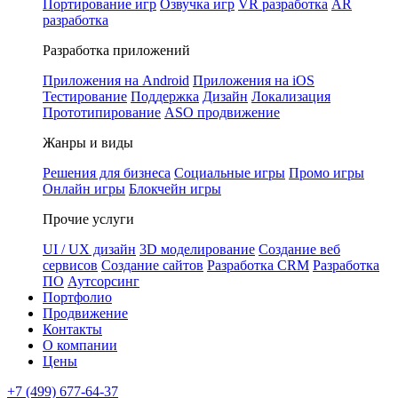
Портирование игр
Озвучка игр
VR разработка
AR
разработка
Разработка приложений
Приложения на Android
Приложения на iOS
Тестирование
Поддержка
Дизайн
Локализация
Прототипирование
ASO продвижение
Жанры и виды
Решения для бизнеса
Социальные игры
Промо игры
Онлайн игры
Блокчейн игры
Прочие услуги
UI / UX дизайн
3D моделирование
Создание веб
сервисов
Создание сайтов
Разработка CRM
Разработка
ПО
Аутсорсинг
Портфолио
Продвижение
Контакты
О компании
Цены
+7 (499) 677-64-37