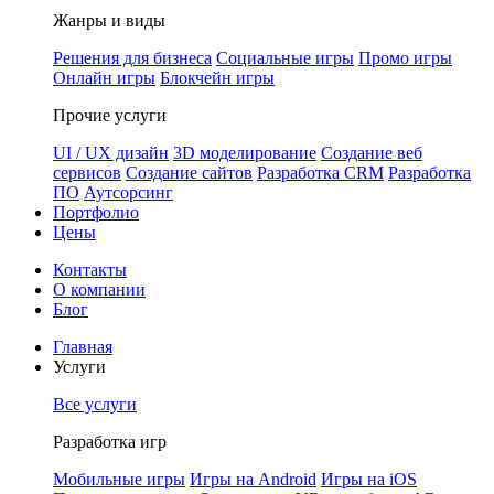
Жанры и виды
Решения для бизнеса
Социальные игры
Промо игры
Онлайн игры
Блокчейн игры
Прочие услуги
UI / UX дизайн
3D моделирование
Создание веб
сервисов
Создание сайтов
Разработка CRM
Разработка
ПО
Аутсорсинг
Портфолио
Цены
Контакты
О компании
Блог
Главная
Услуги
Все услуги
Разработка игр
Мобильные игры
Игры на Android
Игры на iOS