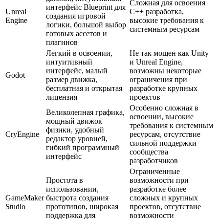
Сложная для освоения
интерфейс Blueprint для
Unreal
C++ разработка,
создания игровой
Engine
высокие требования к
логики, большой выбор
системным ресурсам
готовых ассетов и
плагинов
Легкий в освоении,
Не так мощен как Unity
интуитивный
и Unreal Engine,
интерфейс, малый
возможны некоторые
Godot
размер движка,
ограничения при
бесплатная и открытая
разработке крупных
лицензия
проектов
Особенно сложная в
Великолепная графика,
освоении, высокие
мощный движок
требования к системным
физики, удобный
CryEngine
ресурсам, отсутствие
редактор уровней,
сильной поддержки
гибкий программный
сообщества
интерфейс
разработчиков
Ограниченные
Простота в
возможности при
использовании,
разработке более
GameMaker
быстрота создания
сложных и крупных
Studio
прототипов, широкая
проектов, отсутствие
поддержка для
возможности