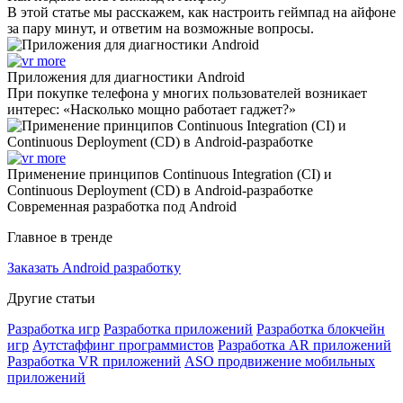
В этой статье мы расскажем, как настроить геймпад на айфоне
за пару минут, и ответим на возможные вопросы.
Приложения для диагностики Android
При покупке телефона у многих пользователей возникает
интерес: «Насколько мощно работает гаджет?»
Применение принципов Continuous Integration (CI) и
Continuous Deployment (CD) в Android-разработке
Современная разработка под Android
Главное в тренде
Заказать Android разработку
Другие статьи
Разработка игр
Разработка приложений
Разработка блокчейн
игр
Аутстаффинг программистов
Разработка AR приложений
Разработка VR приложений
ASO продвижение мобильных
приложений