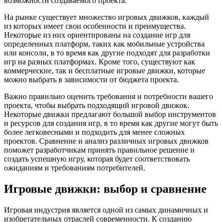
возможности создаваемого проекта.
На рынке существует множество игровых движков, каждый
из которых имеет свои особенности и преимущества.
Некоторые из них ориентированы на создание игр для
определенных платформ, таких как мобильные устройства
или консоли, в то время как другие подходят для разработки
игр на разных платформах. Кроме того, существуют как
коммерческие, так и бесплатные игровые движки, которые
можно выбрать в зависимости от бюджета проекта.
Важно правильно оценить требования и потребности вашего
проекта, чтобы выбрать подходящий игровой движок.
Некоторые движки предлагают большой выбор инструментов
и ресурсов для создания игр, в то время как другие могут быть
более легковесными и подходить для менее сложных
проектов. Сравнение и анализ различных игровых движков
поможет разработчикам принять правильное решение и
создать успешную игру, которая будет соответствовать
ожиданиям и требованиям потребителей.
Игровые движки: выбор и сравнение
Игровая индустрия является одной из самых динамичных и
изобретательных отраслей современности. К созданию