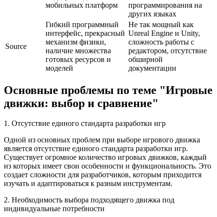
мобильных платформ
программирования на
других языках
Гибкий программный
Не так мощный как
интерфейс, прекрасный
Unreal Engine и Unity,
механизм физики,
сложность работы с
Source
наличие множества
редактором, отсутствие
готовых ресурсов и
обширной
моделей
документации
Основные проблемы по теме "Игровые
движки: выбор и сравнение"
1. Отсутствие единого стандарта разработки игр
Одной из основных проблем при выборе игрового движка
является отсутствие единого стандарта разработки игр.
Существует огромное количество игровых движков, каждый
из которых имеет свои особенности и функциональность. Это
создает сложности для разработчиков, которым приходится
изучать и адаптироваться к разным инструментам.
2. Необходимость выбора подходящего движка под
индивидуальные потребности