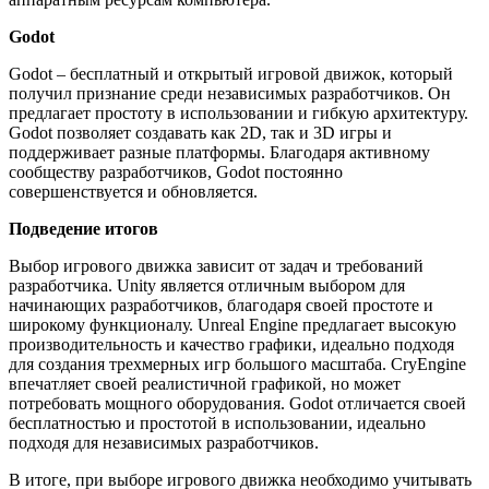
Godot
Godot – бесплатный и открытый игровой движок, который
получил признание среди независимых разработчиков. Он
предлагает простоту в использовании и гибкую архитектуру.
Godot позволяет создавать как 2D, так и 3D игры и
поддерживает разные платформы. Благодаря активному
сообществу разработчиков, Godot постоянно
совершенствуется и обновляется.
Подведение итогов
Выбор игрового движка зависит от задач и требований
разработчика. Unity является отличным выбором для
начинающих разработчиков, благодаря своей простоте и
широкому функционалу. Unreal Engine предлагает высокую
производительность и качество графики, идеально подходя
для создания трехмерных игр большого масштаба. CryEngine
впечатляет своей реалистичной графикой, но может
потребовать мощного оборудования. Godot отличается своей
бесплатностью и простотой в использовании, идеально
подходя для независимых разработчиков.
В итоге, при выборе игрового движка необходимо учитывать