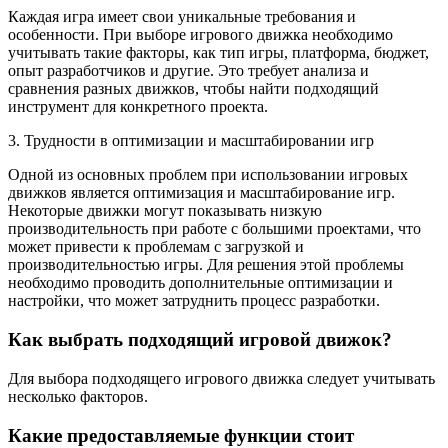
Каждая игра имеет свои уникальные требования и
особенности. При выборе игрового движка необходимо
учитывать такие факторы, как тип игры, платформа, бюджет,
опыт разработчиков и другие. Это требует анализа и
сравнения разных движков, чтобы найти подходящий
инструмент для конкретного проекта.
3. Трудности в оптимизации и масштабировании игр
Одной из основных проблем при использовании игровых
движков является оптимизация и масштабирование игр.
Некоторые движки могут показывать низкую
производительность при работе с большими проектами, что
может привести к проблемам с загрузкой и
производительностью игры. Для решения этой проблемы
необходимо проводить дополнительные оптимизации и
настройки, что может затруднить процесс разработки.
Как выбрать подходящий игровой движок?
Для выбора подходящего игрового движка следует учитывать
несколько факторов.
Какие предоставляемые функции стоит