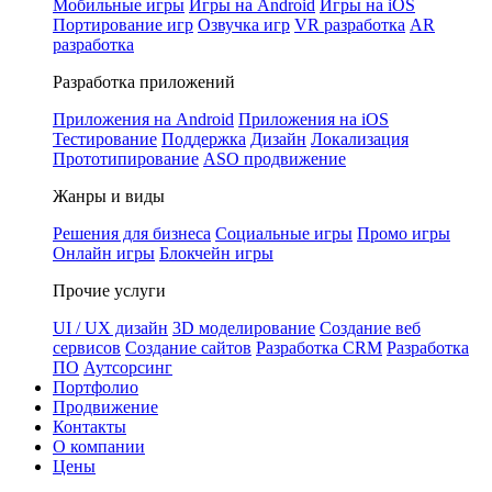
Мобильные игры
Игры на Android
Игры на iOS
Портирование игр
Озвучка игр
VR разработка
AR
разработка
Разработка приложений
Приложения на Android
Приложения на iOS
Тестирование
Поддержка
Дизайн
Локализация
Прототипирование
ASO продвижение
Жанры и виды
Решения для бизнеса
Социальные игры
Промо игры
Онлайн игры
Блокчейн игры
Прочие услуги
UI / UX дизайн
3D моделирование
Создание веб
сервисов
Создание сайтов
Разработка CRM
Разработка
ПО
Аутсорсинг
Портфолио
Продвижение
Контакты
О компании
Цены