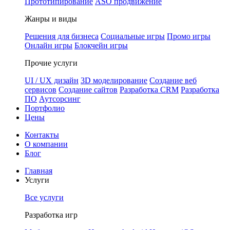
Прототипирование
ASO продвижение
Жанры и виды
Решения для бизнеса
Социальные игры
Промо игры
Онлайн игры
Блокчейн игры
Прочие услуги
UI / UX дизайн
3D моделирование
Создание веб
сервисов
Создание сайтов
Разработка CRM
Разработка
ПО
Аутсорсинг
Портфолио
Цены
Контакты
О компании
Блог
Главная
Услуги
Все услуги
Разработка игр