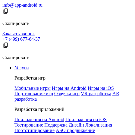
info@app-android.ru
Скопировать
Заказать звонок
+7 (499) 677-64-37
Скопировать
Услуги
Разработка игр
Мобильные игры
Игры на Android
Игры на iOS
Портирование игр
Озвучка игр
VR разработка
AR
разработка
Разработка приложений
Приложения на Android
Приложения на iOS
Тестирование
Поддержка
Дизайн
Локализация
Прототипирование
ASO продвижение