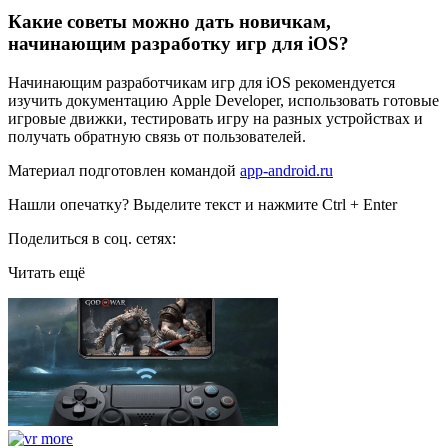
Какие советы можно дать новичкам,
начинающим разработку игр для iOS?
Начинающим разработчикам игр для iOS рекомендуется
изучить документацию Apple Developer, использовать готовые
игровые движки, тестировать игру на разных устройствах и
получать обратную связь от пользователей.
Материал подготовлен командой
app-android.ru
Нашли опечатку? Выделите текст и нажмите Ctrl + Enter
Поделиться в соц. сетях:
Читать ещё