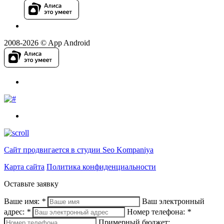
2008-2026 © App Android
Сайт продвигается в студии Seo Kompaniya
Карта сайта
Политика конфиденциальности
Оставьте заявку
Ваше имя:
*
Ваш электронный
адрес:
*
Номер телефона:
*
Примерный бюджет: