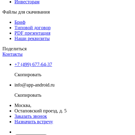
Инвесторам
Файлы для скачивания
Бриф
Типовой договор
PDF презентация
Наши реквизиты
Поделиться
Контакты
+7 (499) 677-64-37
Скопировать
info@app-android.ru
Скопировать
Москва,
Остаповский проезд, д. 5
Заказать звонок
Назначить встречу