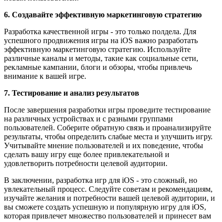
6. Создавайте эффективную маркетинговую стратегию
Разработка качественной игры - это только полдела. Для
успешного продвижения игры на iOS важно разработать
эффективную маркетинговую стратегию. Используйте
различные каналы и методы, такие как социальные сети,
рекламные кампании, блоги и обзоры, чтобы привлечь
внимание к вашей игре.
7. Тестирование и анализ результатов
После завершения разработки игры проведите тестирование
на различных устройствах и с разными группами
пользователей. Соберите обратную связь и проанализируйте
результаты, чтобы определить слабые места и улучшить игру.
Учитывайте мнение пользователей и их поведение, чтобы
сделать вашу игру еще более привлекательной и
удовлетворить потребности целевой аудитории.
В заключении, разработка игр для iOS - это сложный, но
увлекательный процесс. Следуйте советам и рекомендациям,
изучайте желания и потребности вашей целевой аудитории, и
вы сможете создать успешную и популярную игру для iOS,
которая привлечет множество пользователей и принесет вам