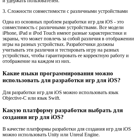
и удержать пользователей.
3. Сложности совместимости с различными устройствами
Одна из основных проблем разработки игр для iOS - это
совместимость с различными устройствами. Все модели
iPhone, iPad и iPod Touch имеют разные характеристики и
экраны, что может повлечь за собой различия в отображении
игры на разных устройствах. Разработчики должны
учитывать эти различия и тестировать игру на разных
устройствах, чтобы гарантировать ее корректную работу и
отображение на каждом из них.
Какие языки программирования можно
использовать для разработки игр для iOS?
Для разработки игр для iOS можно использовать язык
Objective-C или язык Swift.
Какую платформу разработки выбрать для
создания игр для iOS?
В качестве платформы разработки для создания игр для iOS
можно использовать Unity или Unreal Engine.