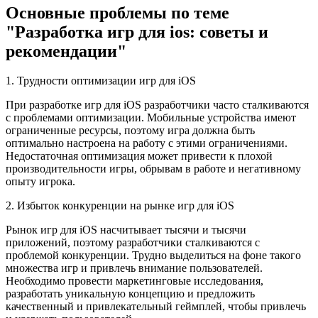
Основные проблемы по теме
"Разработка игр для ios: советы и
рекомендации"
1. Трудности оптимизации игр для iOS
При разработке игр для iOS разработчики часто сталкиваются
с проблемами оптимизации. Мобильные устройства имеют
ограниченные ресурсы, поэтому игра должна быть
оптимально настроена на работу с этими ограничениями.
Недостаточная оптимизация может привести к плохой
производительности игры, обрывам в работе и негативному
опыту игрока.
2. Избыток конкуренции на рынке игр для iOS
Рынок игр для iOS насчитывает тысячи и тысячи
приложений, поэтому разработчики сталкиваются с
проблемой конкуренции. Трудно выделиться на фоне такого
множества игр и привлечь внимание пользователей.
Необходимо провести маркетинговые исследования,
разработать уникальную концепцию и предложить
качественный и привлекательный геймплей, чтобы привлечь