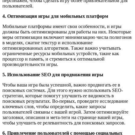
персонажей, чтобы сделать игру более привлекательной для
пользователей.
4. Оптимизация игры для мобильных платформ
Мобильные платформы имеют свои особенности, и игры
должны быть оптимизированы для работы на них. Некоторые
меры оптимизации включают минимизацию числа полигонов
в моделях, сжатие текстур и использование
оптимизированных алгоритмов. Также важно учитывать
ограниченные ресурсы мобильных устройств, такие как
процессор и память, и стремиться к оптимальной
производительности игры.
5. Использование SEO для продвижения игры
Чтобы ваша игра была успешной, важно продвигать ее в
поисковых системах. Для этого нужно использовать SEO-
стратегии, которые помогут улучшить ее видимость в
поисковых результатах. Во-первых, проведите исследование
ключевых слов, чтобы определить, какие запросы
пользователей связаны с вашей игрой. Затем оптимизируйте
заголовки, описания и мета-теги на странице вашей игры,
чтобы улучшить ее релевантность для поисковых запросов.
6. Привлечение пользователей с помощью социальных