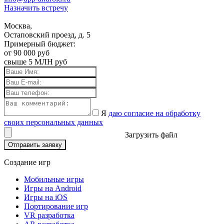
Назначить встречу
Москва,
Остаповский проезд, д. 5
Примерный бюджет:
от 90 000 руб
свыше 5 МЛН руб
Я
даю согласие на обработку
своих персональных данных
Загрузить файл
Отправить заявку
Создание игр
Мобильные игры
Игры на Android
Игры на iOS
Портирование игр
VR разработка