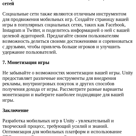
сетей
Социальные сети также являются отличным инструментом
для продвижения мобильных игр. Создайте страницу вашей
игры в популярных социальных сетях, таких как Facebook,
Instagram и Twitter, и поделитесь информацией о ней с вашей
целевой аудиторией. Предлагайте своим пользователям
возможность делиться своими достижениями и соревноваться
с друзьями, чтобы привлечь больше игроков и улучшить
удержание пользователей.
7. Монетизация игры
Не забывайте о возможностях монетизации вашей игры. Unity
предоставляет различные инструменты для внедрения
рекламы, внутриигровых покупок и других способов
получения дохода от игры. Рассмотрите разные варианты
монетизации и выберите наиболее подходящие для вашей
игры.
Заключение
Разработка мобильных игр в Unity - увлекательный и
творческий процесс, требующий усилий и знаний.
Оптимизация для мобильных платформ и использование