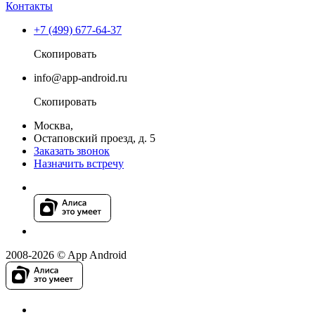
Контакты
+7 (499) 677-64-37
Скопировать
info@app-android.ru
Скопировать
Москва,
Остаповский проезд, д. 5
Заказать звонок
Назначить встречу
2008-2026 © App Android