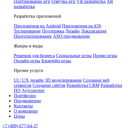
Портирование игр
Озвучка игр
VR разработка
AR
разработка
Разработка приложений
Приложения на Android
Приложения на iOS
Тестирование
Поддержка
Дизайн
Локализация
Прототипирование
ASO продвижение
Жанры и виды
Решения для бизнеса
Социальные игры
Промо игры
Онлайн игры
Блокчейн игры
Прочие услуги
UI / UX дизайн
3D моделирование
Создание веб
сервисов
Создание сайтов
Разработка CRM
Разработка
ПО
Аутсорсинг
Портфолио
Продвижение
Контакты
О компании
Цены
+7 (499) 677-64-37