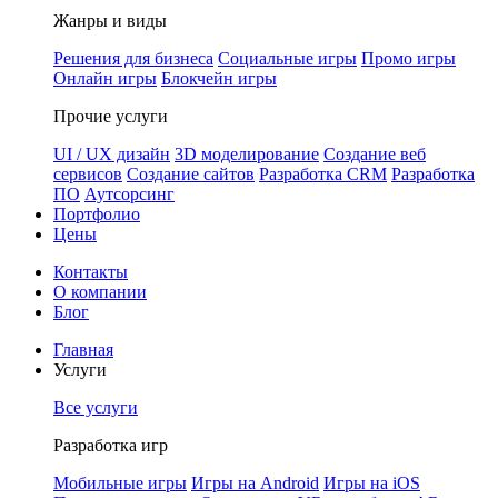
Жанры и виды
Решения для бизнеса
Социальные игры
Промо игры
Онлайн игры
Блокчейн игры
Прочие услуги
UI / UX дизайн
3D моделирование
Создание веб
сервисов
Создание сайтов
Разработка CRM
Разработка
ПО
Аутсорсинг
Портфолио
Цены
Контакты
О компании
Блог
Главная
Услуги
Все услуги
Разработка игр
Мобильные игры
Игры на Android
Игры на iOS