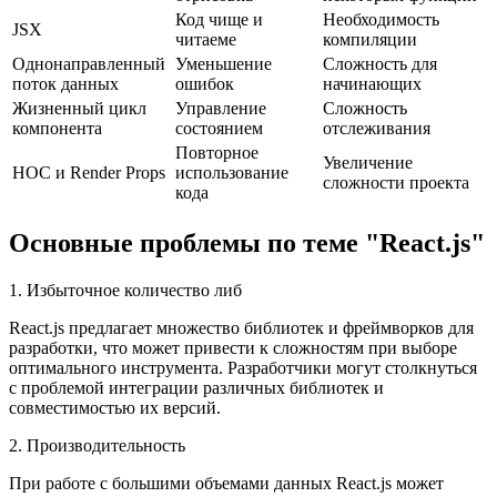
Код чище и
Необходимость
JSX
читаеме
компиляции
Однонаправленный
Уменьшение
Сложность для
поток данных
ошибок
начинающих
Жизненный цикл
Управление
Сложность
компонента
состоянием
отслеживания
Повторное
Увеличение
HOC и Render Props
использование
сложности проекта
кода
Основные проблемы по теме "React.js"
1. Избыточное количество либ
React.js предлагает множество библиотек и фреймворков для
разработки, что может привести к сложностям при выборе
оптимального инструмента. Разработчики могут столкнуться
с проблемой интеграции различных библиотек и
совместимостью их версий.
2. Производительность
При работе с большими объемами данных React.js может