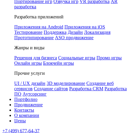
Портирование игр
Озвучка игр
VR разработка
AR
разработка
Разработка приложений
Приложения на Android
Приложения на iOS
Тестирование
Поддержка
Дизайн
Локализация
Прототипирование
ASO продвижение
Жанры и виды
Решения для бизнеса
Социальные игры
Промо игры
Онлайн игры
Блокчейн игры
Прочие услуги
UI / UX дизайн
3D моделирование
Создание веб
сервисов
Создание сайтов
Разработка CRM
Разработка
ПО
Аутсорсинг
Портфолио
Продвижение
Контакты
О компании
Цены
+7 (499) 677-64-37