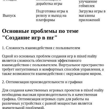
улучшение
доработка игры
геймплея
Подготовка игры к
Загрузка игры в
Выпуск
релизу и выход на
магазины
платформы
приложений
Основные проблемы по теме
"Создание игр в mr"
1. Сложность взаимодействия с пользователем
Одной из основных проблем создания игр в mixed reality
является сложность обеспечения эффективного
взаимодействия с пользователем. Виртуальное пространство
требует интуитивных и комфортных способов управления, а
также возможности взаимодействия с окружающим миром.
2. Оптимизация производительности и графики
Для создания качественных игровых проектов в mixed reality
необходима высокая производительность и качественная
графика. Оптимизация игровых сцен для работы на
различных устройствах с разной мощностью является
значительной проблемой.