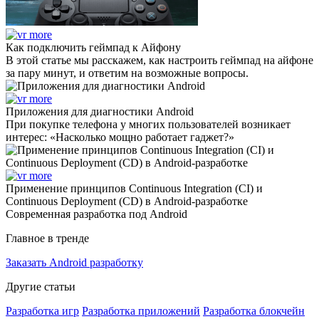
Как подключить геймпад к Айфону
В этой статье мы расскажем, как настроить геймпад на айфоне
за пару минут, и ответим на возможные вопросы.
Приложения для диагностики Android
При покупке телефона у многих пользователей возникает
интерес: «Насколько мощно работает гаджет?»
Применение принципов Continuous Integration (CI) и
Continuous Deployment (CD) в Android-разработке
Современная разработка под Android
Главное в тренде
Заказать Android разработку
Другие статьи
Разработка игр
Разработка приложений
Разработка блокчейн