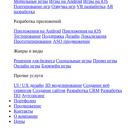
Мобильные игры
Игры на Android
Игры на iOS
Портирование игр
Озвучка игр
VR разработка
AR
разработка
Разработка приложений
Приложения на Android
Приложения на iOS
Тестирование
Поддержка
Дизайн
Локализация
Прототипирование
ASO продвижение
Жанры и виды
Решения для бизнеса
Социальные игры
Промо игры
Онлайн игры
Блокчейн игры
Прочие услуги
UI / UX дизайн
3D моделирование
Создание веб
сервисов
Создание сайтов
Разработка CRM
Разработка
ПО
Аутсорсинг
Портфолио
Продвижение
Контакты
О компании
Цены