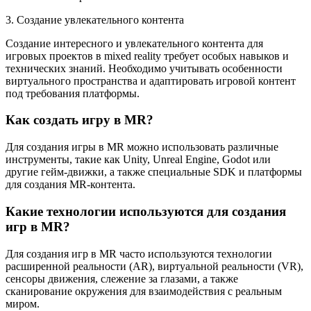
3. Создание увлекательного контента
Создание интересного и увлекательного контента для
игровых проектов в mixed reality требует особых навыков и
технических знаний. Необходимо учитывать особенности
виртуального пространства и адаптировать игровой контент
под требования платформы.
Как создать игру в MR?
Для создания игры в MR можно использовать различные
инструменты, такие как Unity, Unreal Engine, Godot или
другие гейм-движки, а также специальные SDK и платформы
для создания MR-контента.
Какие технологии используются для создания
игр в MR?
Для создания игр в MR часто используются технологии
расширенной реальности (AR), виртуальной реальности (VR),
сенсоры движения, слежение за глазами, а также
сканирование окружения для взаимодействия с реальным
миром.