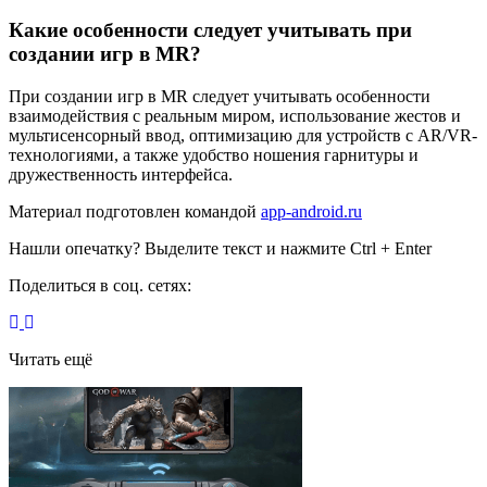
Какие особенности следует учитывать при
создании игр в MR?
При создании игр в MR следует учитывать особенности
взаимодействия с реальным миром, использование жестов и
мультисенсорный ввод, оптимизацию для устройств с AR/VR-
технологиями, а также удобство ношения гарнитуры и
дружественность интерфейса.
Материал подготовлен командой
app-android.ru
Нашли опечатку? Выделите текст и нажмите Ctrl + Enter
Поделиться в соц. сетях:
Читать ещё