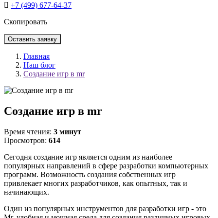
+7 (499) 677-64-37
Скопировать
Оставить заявку
Главная
Наш блог
Создание игр в mr
Создание игр в mr
Время чтения:
3 минут
Просмотров:
614
Сегодня создание игр является одним из наиболее
популярных направлений в сфере разработки компьютерных
программ. Возможность создания собственных игр
привлекает многих разработчиков, как опытных, так и
начинающих.
Один из популярных инструментов для разработки игр - это
Mr, удобная и мощная среда для создания различных игровых