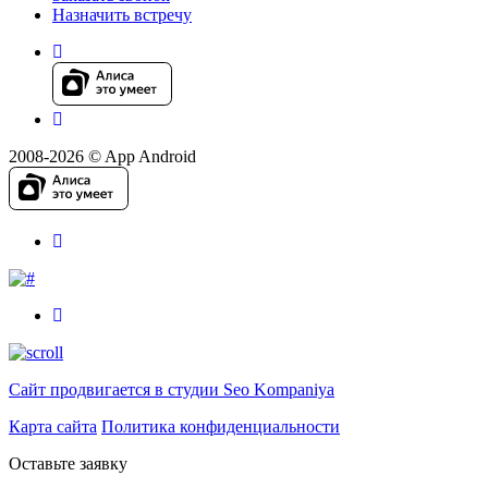
Назначить встречу
2008-2026 © App Android
Сайт продвигается в студии Seo Kompaniya
Карта сайта
Политика конфиденциальности
Оставьте заявку