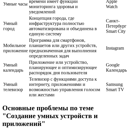
времени имеет функции
Apple
Умные часы
мониторинга здоровья и
Watch
уведомлений
Концепция города, где
Санкт-
Умный
инфраструктура полностью
Петербург
город
автоматизирована и объединена в
Smart City
единую систему
Программа для смартфонов,
Мобильное
планшетов или других устройств,
Instagram
приложение
предназначенная для выполнения
определенных задач
Приложение или устройство,
Умный
Google
планирующее и оптимизирующее
календарь
Календарь
распорядок дня пользователя
Телевизор с функциями доступа к
Умный
интернету, приложениями и
Samsung
телевизор
возможностью управления голосом
Smart TV
или жестами
Основные проблемы по теме
"Создание умных устройств и
приложений"