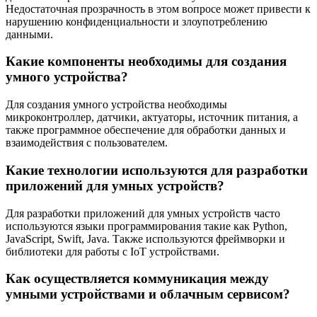
Недостаточная прозрачность в этом вопросе может привести к
нарушению конфиденциальности и злоупотреблению
данными.
Какие компоненты необходимы для создания
умного устройства?
Для создания умного устройства необходимы
микроконтроллер, датчики, актуаторы, источник питания, а
также программное обеспечение для обработки данных и
взаимодействия с пользователем.
Какие технологии используются для разработки
приложений для умных устройств?
Для разработки приложений для умных устройств часто
используются языки программирования такие как Python,
JavaScript, Swift, Java. Также используются фреймворки и
библиотеки для работы с IoT устройствами.
Как осуществляется коммуникация между
умными устройствами и облачным сервисом?