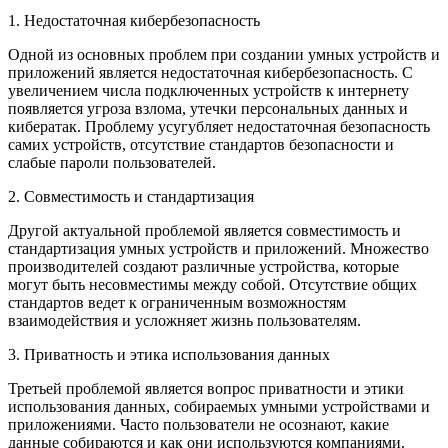
1. Недостаточная кибербезопасность
Одной из основных проблем при создании умных устройств и
приложений является недостаточная кибербезопасность. С
увеличением числа подключенных устройств к интернету
появляется угроза взлома, утечки персональных данных и
кибератак. Проблему усугубляет недостаточная безопасность
самих устройств, отсутствие стандартов безопасности и
слабые пароли пользователей.
2. Совместимость и стандартизация
Другой актуальной проблемой является совместимость и
стандартизация умных устройств и приложений. Множество
производителей создают различные устройства, которые
могут быть несовместимы между собой. Отсутствие общих
стандартов ведет к ограниченным возможностям
взаимодействия и усложняет жизнь пользователям.
3. Приватность и этика использования данных
Третьей проблемой является вопрос приватности и этики
использования данных, собираемых умными устройствами и
приложениями. Часто пользователи не осознают, какие
данные собираются и как они используются компаниями.