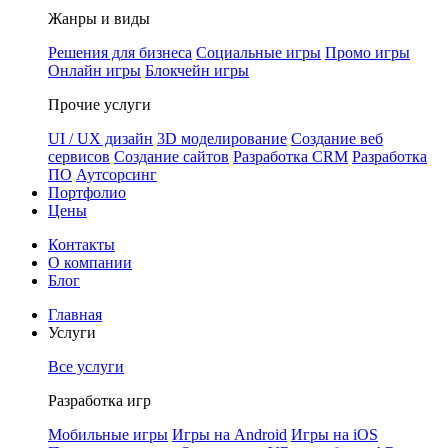
Жанры и виды
Решения для бизнеса
Социальные игры
Промо игры
Онлайн игры
Блокчейн игры
Прочие услуги
UI / UX дизайн
3D моделирование
Создание веб
сервисов
Создание сайтов
Разработка CRM
Разработка
ПО
Аутсорсинг
Портфолио
Цены
Контакты
О компании
Блог
Главная
Услуги
Все услуги
Разработка игр
Мобильные игры
Игры на Android
Игры на iOS