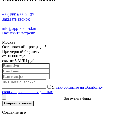
+7 (499) 677-64-37
Заказать звонок
info@app-android.ru
Назначить встречу
Москва,
Остаповский проезд, д. 5
Примерный бюджет:
от 90 000 руб
свыше 5 МЛН руб
Я
даю согласие на обработку
своих персональных данных
Загрузить файл
Отправить заявку
Создание игр