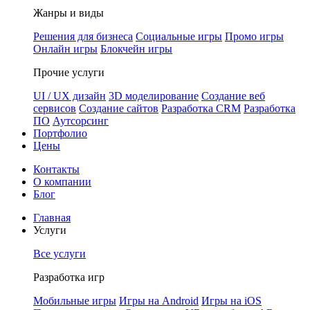
Жанры и виды
Решения для бизнеса
Социальные игры
Промо игры
Онлайн игры
Блокчейн игры
Прочие услуги
UI / UX дизайн
3D моделирование
Создание веб
сервисов
Создание сайтов
Разработка CRM
Разработка
ПО
Аутсорсинг
Портфолио
Цены
Контакты
О компании
Блог
Главная
Услуги
Все услуги
Разработка игр
Мобильные игры
Игры на Android
Игры на iOS