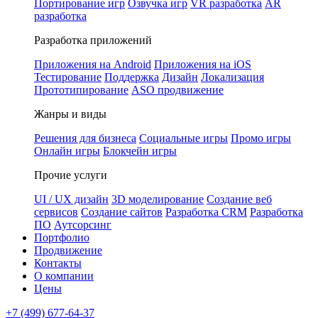
Портирование игр
Озвучка игр
VR разработка
AR
разработка
Разработка приложений
Приложения на Android
Приложения на iOS
Тестирование
Поддержка
Дизайн
Локализация
Прототипирование
ASO продвижение
Жанры и виды
Решения для бизнеса
Социальные игры
Промо игры
Онлайн игры
Блокчейн игры
Прочие услуги
UI / UX дизайн
3D моделирование
Создание веб
сервисов
Создание сайтов
Разработка CRM
Разработка
ПО
Аутсорсинг
Портфолио
Продвижение
Контакты
О компании
Цены
+7 (499) 677-64-37