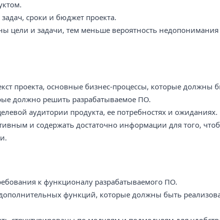
уктом.
 задач, сроки и бюджет проекта.
ны цели и задачи, тем меньше вероятность недопонимания
екст проекта, основные бизнес-процессы, которые должны 
рые должно решить разрабатываемое ПО.
целевой аудитории продукта, ее потребностях и ожиданиях.
тивным и содержать достаточно информации для того, что
и.
требования к функционалу разрабатываемого ПО.
и дополнительных функций, которые должны быть реализов
ть структурированы по модулям и подмодулям для удобств