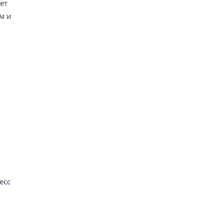
ет
м и
есс