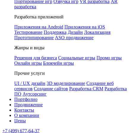
Портирование игр
Озвучка игр
VR разработка
AR
разработка
Разработка приложений
Приложения на Android
Приложения на iOS
Тестирование
Поддержка
Дизайн
Локализация
Прототипирование
ASO продвижение
Жанры и виды
Решения для бизнеса
Социальные игры
Промо игры
Онлайн игры
Блокчейн игры
Прочие услуги
UI / UX дизайн
3D моделирование
Создание веб
сервисов
Создание сайтов
Разработка CRM
Разработка
ПО
Аутсорсинг
Портфолио
Продвижение
Контакты
О компании
Цены
+7 (499) 677-64-37