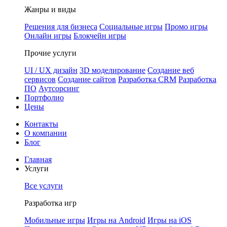
Жанры и виды
Решения для бизнеса
Социальные игры
Промо игры
Онлайн игры
Блокчейн игры
Прочие услуги
UI / UX дизайн
3D моделирование
Создание веб
сервисов
Создание сайтов
Разработка CRM
Разработка
ПО
Аутсорсинг
Портфолио
Цены
Контакты
О компании
Блог
Главная
Услуги
Все услуги
Разработка игр
Мобильные игры
Игры на Android
Игры на iOS