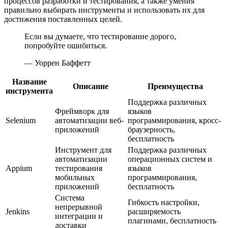
процессов разработки и тестирования, а также умения
правильно выбирать инструменты и использовать их для
достижения поставленных целей.
Если вы думаете, что тестирование дорого,
попробуйте ошибиться.
— Уоррен Баффетт
Название
Описание
Преимущества
инструмента
Поддержка различных
Фреймворк для
языков
Selenium
автоматизации веб-
программирования, кросс-
приложений
браузерность,
бесплатность
Инструмент для
Поддержка различных
автоматизации
операционных систем и
Appium
тестирования
языков
мобильных
программирования,
приложений
бесплатность
Система
Гибкость настройки,
непрерывной
Jenkins
расширяемость
интеграции и
плагинами, бесплатность
доставки