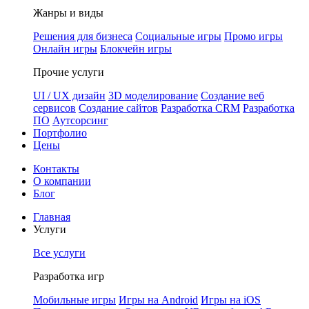
Жанры и виды
Решения для бизнеса
Социальные игры
Промо игры
Онлайн игры
Блокчейн игры
Прочие услуги
UI / UX дизайн
3D моделирование
Создание веб
сервисов
Создание сайтов
Разработка CRM
Разработка
ПО
Аутсорсинг
Портфолио
Цены
Контакты
О компании
Блог
Главная
Услуги
Все услуги
Разработка игр
Мобильные игры
Игры на Android
Игры на iOS