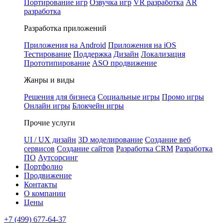
Портирование игр
Озвучка игр
VR разработка
AR
разработка
Разработка приложений
Приложения на Android
Приложения на iOS
Тестирование
Поддержка
Дизайн
Локализация
Прототипирование
ASO продвижение
Жанры и виды
Решения для бизнеса
Социальные игры
Промо игры
Онлайн игры
Блокчейн игры
Прочие услуги
UI / UX дизайн
3D моделирование
Создание веб
сервисов
Создание сайтов
Разработка CRM
Разработка
ПО
Аутсорсинг
Портфолио
Продвижение
Контакты
О компании
Цены
+7 (499) 677-64-37