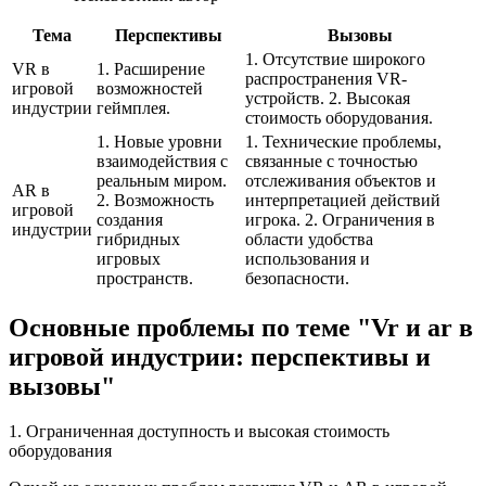
Тема
Перспективы
Вызовы
1. Отсутствие широкого
VR в
1. Расширение
распространения VR-
игровой
возможностей
устройств. 2. Высокая
индустрии
геймплея.
стоимость оборудования.
1. Новые уровни
1. Технические проблемы,
взаимодействия с
связанные с точностью
реальным миром.
отслеживания объектов и
AR в
2. Возможность
интерпретацией действий
игровой
создания
игрока. 2. Ограничения в
индустрии
гибридных
области удобства
игровых
использования и
пространств.
безопасности.
Основные проблемы по теме "Vr и ar в
игровой индустрии: перспективы и
вызовы"
1. Ограниченная доступность и высокая стоимость
оборудования