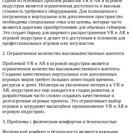
Одной из основных проблем развития VR и AR в игровой
индустрии является ограниченная доступность и высокая
стоимость требуемого оборудования. Для полноценного
погружения в виртуальное или дополненное пространство
необходимы специальные очки или шлемы, которые часто
являются дорогими приобретениями для обычных геймеров.
Это создает барьер для широкого распространения VR и AR в
игровой индустрии и делает его доступным в основном для
профессиональных игроков или энтузиастов.
2. Ограниченное количество высококачественных контента
Проблемой VR и AR в игровой индустрии является
ограниченное количество высококачественного контента.
Создание качественных виртуальных или дополненных
игровых миров требует больших инвестиций времени,
ресурсов и денег. Несмотря на увеличение интереса к VR и
AR, индустрия все еще находится в стадии развития, и
разработчикам часто сложно создавать качественные и
долгосрочные игровые проекты. Это ограничивает выбор
игроков и затрудняет масштабное проникновение VR и AR в
игровую индустрию.
3. Проблемы с физическим комфортом и безопасностью
Физический комфорт и безопасность являются важными