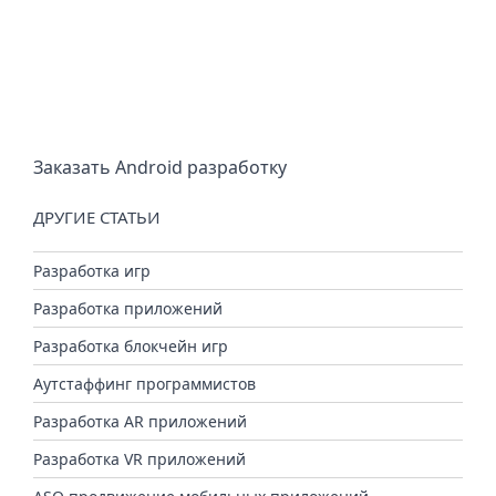
Заказать Android разработку
ДРУГИЕ СТАТЬИ
Разработка игр
Разработка приложений
Разработка блокчейн игр
Аутстаффинг программистов
Разработка AR приложений
Разработка VR приложений