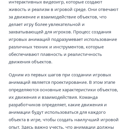
интерактивных видеоигр, которые создают
живость и реализм в игровой среде. Они отвечают
за движение и взаимодействие объектов, что
делает игру более увлекательной и
захватывающей для игроков. Процесс создания
игровых анимаций подразумевает использование
различных техник и инструментов, которые
обеспечивают плавность и реалистичность
движения объектов.
Одним из первых шагов при создании игровых
анимаций является проектирование. В этом этапе
определяются основные характеристики объектов,
их движения и взаимодействия. Команда
разработчиков определяет, какие движения и
анимации будут использоваться для каждого
объекта в игре, чтобы создать наилучший игровой
опыт. Здесь важно учесть, что анимации должны