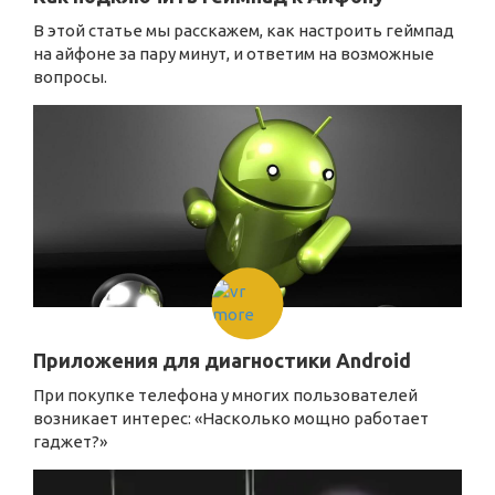
В этой статье мы расскажем, как настроить геймпад
на айфоне за пару минут, и ответим на возможные
вопросы.
Приложения для диагностики Android
При покупке телефона у многих пользователей
возникает интерес: «Насколько мощно работает
гаджет?»