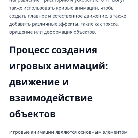
также использовать кривые анимации, чтобы
создать плавное и естественное движение, а также
добавить различные эффекты, такие как тряска,
вращение или деформация объектов.
Процесс создания
игровых анимаций:
движение и
взаимодействие
объектов
Игровые анимации являются основным элементом