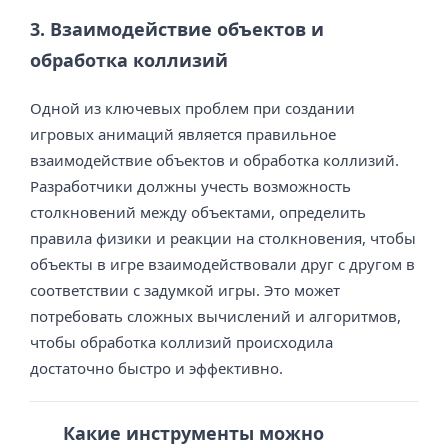
3. Взаимодействие объектов и
обработка коллизий
Одной из ключевых проблем при создании
игровых анимаций является правильное
взаимодействие объектов и обработка коллизий.
Разработчики должны учесть возможность
столкновений между объектами, определить
правила физики и реакции на столкновения, чтобы
объекты в игре взаимодействовали друг с другом в
соответствии с задумкой игры. Это может
потребовать сложных вычислений и алгоритмов,
чтобы обработка коллизий происходила
достаточно быстро и эффективно.
Какие инструменты можно