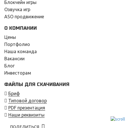
Блокчейн игры
Озвучка игр
ASO продвижение
О КОМПАНИИ
Цены
Портфолио
Наша команда
Вакансии
Блог
Инвесторам
ФАЙЛЫ ДЛЯ СКАЧИВАНИЯ
Бриф
Типовой договор
PDF презентация
Наши реквизиты
ПОДЕЛИТЬСЯ