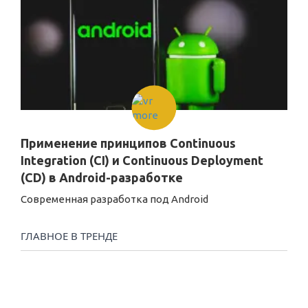
Применение принципов Continuous
Integration (CI) и Continuous Deployment
(CD) в Android-разработке
Современная разработка под Android
ГЛАВНОЕ В ТРЕНДЕ