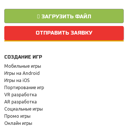
ЗАГРУЗИТЬ ФАЙЛ
ОТПРАВИТЬ ЗАЯВКУ
СОЗДАНИЕ ИГР
Мобильные игры
Игры на Android
Игры на iOS
Портирование игр
VR разработка
AR разработка
Социальные игры
Промо игры
Онлайн игры