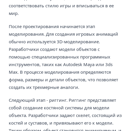
соответствовать стилю игры и вписываться в ее
мир.
После проектирования начинается этап
моделирования. Для создания игровых анимаций
обычно используется 3D-моделирование.
Разработчики создают модели объектов с
помощью специализированных программных
инструментов, таких как Autodesk Maya или 3ds
Max. В процессе моделирования определяются
форма, размеры и детали объектов, что позволяет
создать их трехмерные аналоги.
Следующий этап - риггинг. Риггинг представляет
собой создание костяной системы для модели
объекта. Разработчики задают скелет, состоящий из
костей и суставов, и привязывают его к модели.
Таким образом, объект становится анимируемым, и