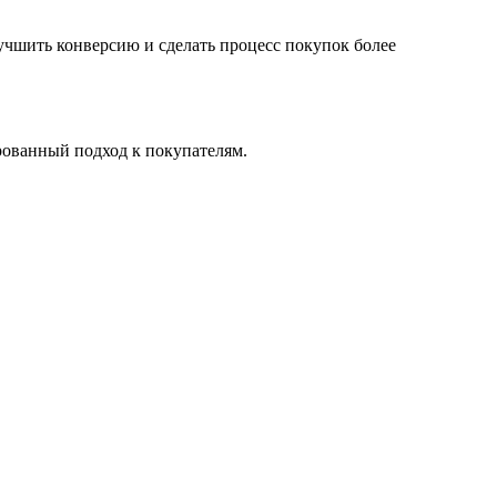
учшить конверсию и сделать процесс покупок более
ированный подход к покупателям.