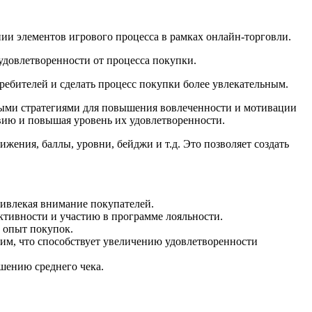
ии элементов игрового процесса в рамках онлайн-торговли.
удовлетворенности от процесса покупки.
ебителей и сделать процесс покупки более увлекательным.
ыми стратегиями для повышения вовлеченности и мотивации
твию и повышая уровень их удовлетворенности.
ения, баллы, уровни, бейджи и т.д. Это позволяет создать
ивлекая внимание покупателей.
тивности и участию в программе лояльности.
 опыт покупок.
м, что способствует увеличению удовлетворенности
шению среднего чека.