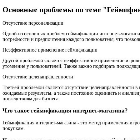
Основные проблемы по теме "Геймифик
Отсутствие персонализации
Одной из основных проблем геймификации интернет-магазина
потребности и предпочтения каждого пользователя, что позвол
Неэффективное применение геймификации
Другой проблемой является неэффективное применение игровы
утомление у пользователей. Также важно подбирать подходящие
Отсутствие целенаправленности
Третьей проблемой является отсутствие целенаправленности 
ожидаемые результаты, а также постоянно оценивать и анализ
последствиям для бизнеса.
Что такое геймификация интернет-магазина?
Геймификация интернет-магазина - это метод применения игр
покупкам.