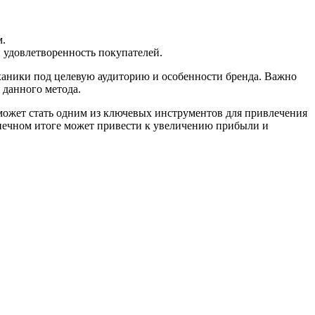
м.
 удовлетворенность покупателей.
ханики под целевую аудиторию и особенности бренда. Важно
 данного метода.
 может стать одним из ключевых инструментов для привлечения
конечном итоге может привести к увеличению прибыли и