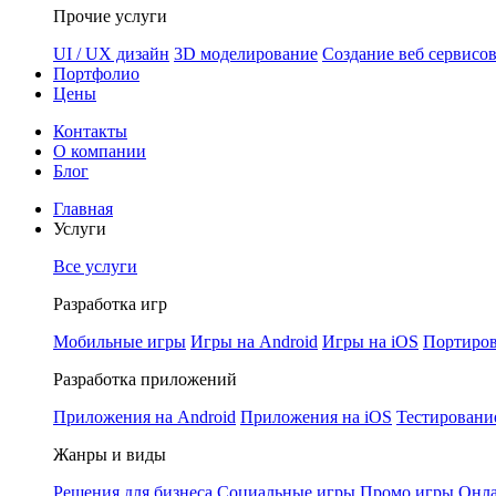
Прочие услуги
UI / UX дизайн
3D моделирование
Создание веб сервисо
Портфолио
Цены
Контакты
О компании
Блог
Главная
Услуги
Все услуги
Разработка игр
Мобильные игры
Игры на Android
Игры на iOS
Портиров
Разработка приложений
Приложения на Android
Приложения на iOS
Тестировани
Жанры и виды
Решения для бизнеса
Социальные игры
Промо игры
Онла