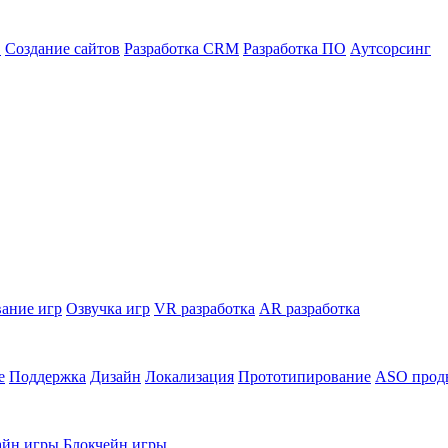
в
Создание сайтов
Разработка CRM
Разработка ПО
Аутсорсинг
ание игр
Озвучка игр
VR разработка
AR разработка
е
Поддержка
Дизайн
Локализация
Прототипирование
ASO прод
йн игры
Блокчейн игры