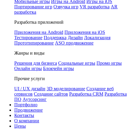
Мобильные игры
Игры на Android
Игры на iOS
Портирование игр
Озвучка игр
VR разработка
AR
разработка
Разработка приложений
Приложения на Android
Приложения на iOS
Тестирование
Поддержка
Дизайн
Локализация
Прототипирование
ASO продвижение
Жанры и виды
Решения для бизнеса
Социальные игры
Промо игры
Онлайн игры
Блокчейн игры
Прочие услуги
UI / UX дизайн
3D моделирование
Создание веб
сервисов
Создание сайтов
Разработка CRM
Разработка
ПО
Аутсорсинг
Портфолио
Продвижение
Контакты
О компании
Цены