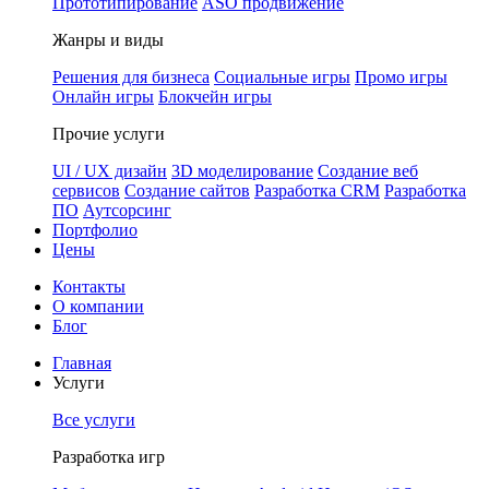
Прототипирование
ASO продвижение
Жанры и виды
Решения для бизнеса
Социальные игры
Промо игры
Онлайн игры
Блокчейн игры
Прочие услуги
UI / UX дизайн
3D моделирование
Создание веб
сервисов
Создание сайтов
Разработка CRM
Разработка
ПО
Аутсорсинг
Портфолио
Цены
Контакты
О компании
Блог
Главная
Услуги
Все услуги
Разработка игр