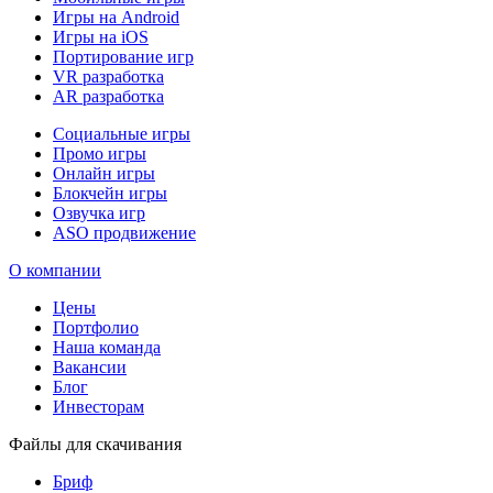
Игры на Android
Игры на iOS
Портирование игр
VR разработка
AR разработка
Социальные игры
Промо игры
Онлайн игры
Блокчейн игры
Озвучка игр
ASO продвижение
О компании
Цены
Портфолио
Наша команда
Вакансии
Блог
Инвесторам
Файлы для скачивания
Бриф