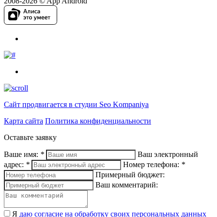
2008-2026 © App Android
Сайт продвигается в студии Seo Kompaniya
Карта сайта
Политика конфиденциальности
Оставьте заявку
Ваше имя:
*
Ваш электронный
адрес:
*
Номер телефона:
*
Примерный бюджет:
Ваш комментарий:
Я
даю согласие на обработку своих персональных данных