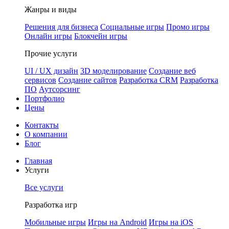
Жанры и виды
Решения для бизнеса
Социальные игры
Промо игры
Онлайн игры
Блокчейн игры
Прочие услуги
UI / UX дизайн
3D моделирование
Создание веб
сервисов
Создание сайтов
Разработка CRM
Разработка
ПО
Аутсорсинг
Портфолио
Цены
Контакты
О компании
Блог
Главная
Услуги
Все услуги
Разработка игр
Мобильные игры
Игры на Android
Игры на iOS