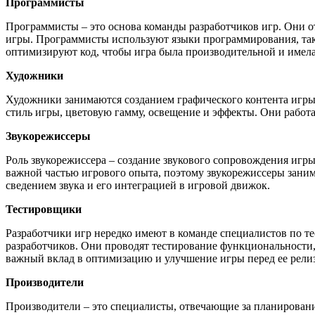
Программисты
Программисты – это основа команды разработчиков игр. Они о
игры. Программисты используют языки программирования, так
оптимизируют код, чтобы игра была производительной и имела
Художники
Художники занимаются созданием графического контента игры.
стиль игры, цветовую гамму, освещение и эффекты. Они работа
Звукорежиссеры
Роль звукорежиссера – создание звукового сопровождения игры
важной частью игрового опыта, поэтому звукорежиссеры зани
сведением звука и его интеграцией в игровой движок.
Тестировщики
Разработчики игр нередко имеют в команде специалистов по т
разработчиков. Они проводят тестирование функциональности,
важный вклад в оптимизацию и улучшение игры перед ее рели
Производители
Производители – это специалисты, отвечающие за планировани