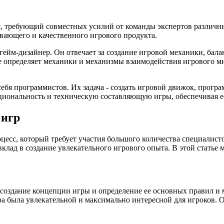
с, требующий совместных усилий от команды экспертов различ
вающего и качественного игрового продукта.
 гейм-дизайнер. Он отвечает за создание игровой механики, бал
же определяет механики и механизмы взаимодействия игрового мир
ебя программистов. Их задача - создать игровой движок, програ
иональность и техническую составляющую игры, обеспечивая е
 игр
цесс, который требует участия большого количества специалист
лад в создание увлекательного игрового опыта. В этой статье 
 создание концепции игры и определение ее основных правил и 
гра была увлекательной и максимально интересной для игроков.