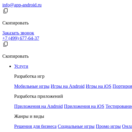
info@app-android.ru
Скопировать
Заказать звонок
+7 (499) 677-64-37
Скопировать
Услуги
Разработка игр
Мобильные игры
Игры на Android
Игры на iOS
Портиров
Разработка приложений
Приложения на Android
Приложения на iOS
Тестировани
Жанры и виды
Решения для бизнеса
Социальные игры
Промо игры
Онла