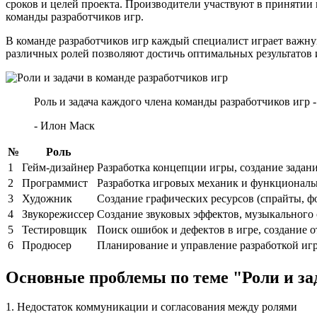
сроков и целей проекта. Производители участвуют в приняти
команды разработчиков игр.
В команде разработчиков игр каждый специалист играет важную
различных ролей позволяют достичь оптимальных результатов и 
Роль и задача каждого члена команды разработчиков игр 
- Илон Маск
№
Роль
1
Гейм-дизайнер
Разработка концепции игры, создание задан
2
Программист
Разработка игровых механик и функциональн
3
Художник
Создание графических ресурсов (спрайты, ф
4
Звукорежиссер
Создание звуковых эффектов, музыкального 
5
Тестировщик
Поиск ошибок и дефектов в игре, создание о
6
Продюсер
Планирование и управление разработкой иг
Основные проблемы по теме "Роли и за
1. Недостаток коммуникации и согласования между ролями