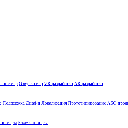
ание игр
Озвучка игр
VR разработка
AR разработка
е
Поддержка
Дизайн
Локализация
Прототипирование
ASO прод
йн игры
Блокчейн игры