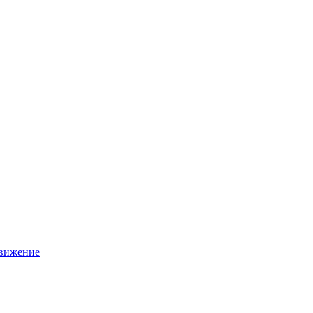
вижение